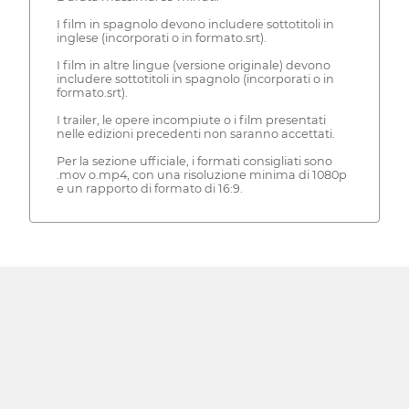
I film in spagnolo devono includere sottotitoli in
inglese (incorporati o in formato.srt).
I film in altre lingue (versione originale) devono
includere sottotitoli in spagnolo (incorporati o in
formato.srt).
I trailer, le opere incompiute o i film presentati
nelle edizioni precedenti non saranno accettati.
Per la sezione ufficiale, i formati consigliati sono
.mov o.mp4, con una risoluzione minima di 1080p
e un rapporto di formato di 16:9.