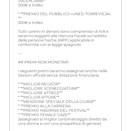
VALENCIANA**
500€ e trofeo
* **PREMIO DEL PUBBLICO «UNED TORREVIEJA»
**
500€ e trofeo
Tutti i premi in denaro sono comprensivi di IVA e
saranno soggetti alla ritenuta fiscale sul reddito
delle persone fisiche (IRPF) applicabile in
conformità con la legge spagnolo.
---
## PREMI NON MONETARI
I seguenti premi saranno assegnati anche nelle
Sezioni ufficiali senza dotazione finanziaria:
* **MIGLIOR REGISTA**
* **MIGLIORE SCENEGGIATURA**
* **MIGLIORE ATTRICE**
* **MIGLIOR ATTORE**
* **MENZIONE SPECIALE DELLA GIURIA**
* **PREMIO ALLA CARRIERA
* **PREMIO MADRINA DEL FESTIVAL**
* **PREMIO FEMALE GAZE**
(assegnato al miglior cortometraggio diretto da
una donna e con una prospettiva di genere)