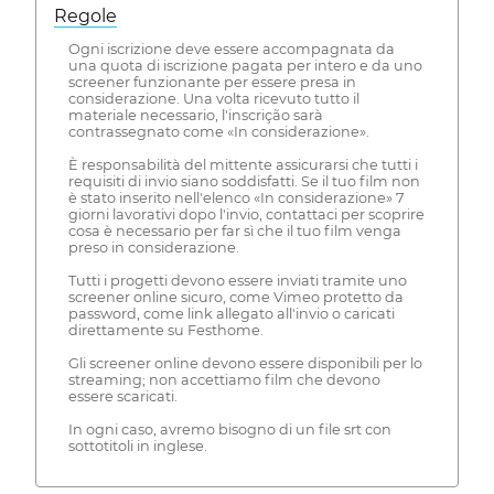
Regole
Ogni iscrizione deve essere accompagnata da
una quota di iscrizione pagata per intero e da uno
screener funzionante per essere presa in
considerazione. Una volta ricevuto tutto il
materiale necessario, l'inscrição sarà
contrassegnato come «In considerazione».
È responsabilità del mittente assicurarsi che tutti i
requisiti di invio siano soddisfatti. Se il tuo film non
è stato inserito nell'elenco «In considerazione» 7
giorni lavorativi dopo l'invio, contattaci per scoprire
cosa è necessario per far sì che il tuo film venga
preso in considerazione.
Tutti i progetti devono essere inviati tramite uno
screener online sicuro, come Vimeo protetto da
password, come link allegato all'invio o caricati
direttamente su Festhome.
Gli screener online devono essere disponibili per lo
streaming; non accettiamo film che devono
essere scaricati.
In ogni caso, avremo bisogno di un file srt con
sottotitoli in inglese.