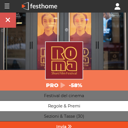
PRO
-58%
Festival del cinema
Regole & Premi
Sezioni & Tasse (30)
Invia