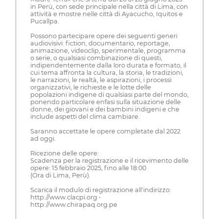
in Perù, con sede principale nella città di Lima, con
attività e mostre nelle città di Ayacucho, Iquitos e
Pucallpa.
Possono partecipare opere dei seguenti generi
audiovisivi: fiction, documentario, reportage,
animazione, videoclip, sperimentale, programma
o serie, o qualsiasi combinazione di questi,
indipendentemente dalla loro durata e formato, il
cui tema affronta la cultura, la storia, le tradizioni,
le narrazioni, le realtà, le aspirazioni, i processi
organizzativi, le richieste e le lotte delle
popolazioni indigene di qualsiasi parte del mondo,
ponendo particolare enfasi sulla situazione delle
donne, dei giovani e dei bambini indigeni e che
include aspetti del clima cambiare.
Saranno accettate le opere completate dal 2022
ad oggi.
Ricezione delle opere:
Scadenza per la registrazione e il ricevimento delle
opere: 15 febbraio 2025, fino alle 18:00
(Ora di Lima, Perù).
Scarica il modulo di registrazione all'indirizzo:
http://www.clacpi.org •
http://www.chirapaq.org.pe