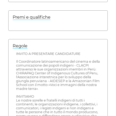
Premi e qualifiche
Regole
INVITO A PRESENTARE CANDIDATURE
Il Coordinatore latinoamericano del cinema e della
comunicazione dei popoli indigeni - CLACPI
attraverso le sue organizzazioni membri in Perù:
CHIRAPAQ Center of Indigenous Cultures of Peru,
l'Associazione interetnica per lo sviluppo della
giungla peruviana - AIDESEP e la Amazonian Film
School con il motto «Voci e immagini della nostra
madre terra».
INVITIAMO
Le nostre sorelle e fratelli indigeni di tutti i
continenti, le organizzazioni indigene, i collettivi, i
comunicatori, i registi indigeni e non indigeni e
tutte le persone che in tutto il mondo producono,
promuovono e diffondono opere audiovisive che