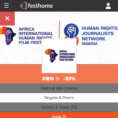
PRO
-33%
Festival del cinema
Regole & Premi
Sezioni & Tasse (10)
Invia