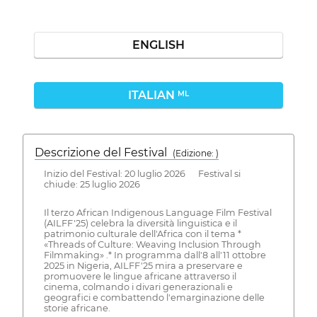
ENGLISH
ITALIAN
ML
Descrizione del Festival
( Edizione: )
Inizio del Festival: 20 luglio 2026 Festival si
chiude: 25 luglio 2026
Il terzo African Indigenous Language Film Festival
(AILFF'25) celebra la diversità linguistica e il
patrimonio culturale dell'Africa con il tema *
«Threads of Culture: Weaving Inclusion Through
Filmmaking» .* In programma dall'8 all'11 ottobre
2025 in Nigeria, AILFF'25 mira a preservare e
promuovere le lingue africane attraverso il
cinema, colmando i divari generazionali e
geografici e combattendo l'emarginazione delle
storie africane.