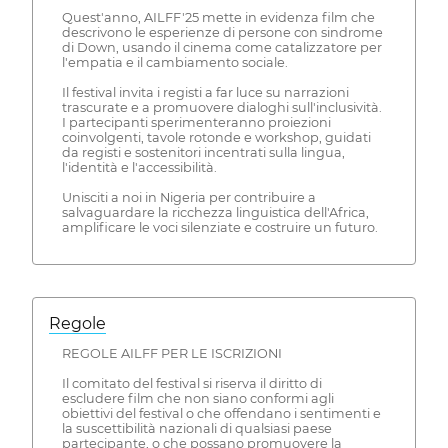
Quest'anno, AILFF'25 mette in evidenza film che
descrivono le esperienze di persone con sindrome
di Down, usando il cinema come catalizzatore per
l'empatia e il cambiamento sociale.
Il festival invita i registi a far luce su narrazioni
trascurate e a promuovere dialoghi sull'inclusività.
I partecipanti sperimenteranno proiezioni
coinvolgenti, tavole rotonde e workshop, guidati
da registi e sostenitori incentrati sulla lingua,
l'identità e l'accessibilità.
Unisciti a noi in Nigeria per contribuire a
salvaguardare la ricchezza linguistica dell'Africa,
amplificare le voci silenziate e costruire un futuro.
Regole
REGOLE AILFF PER LE ISCRIZIONI
Il comitato del festival si riserva il diritto di
escludere film che non siano conformi agli
obiettivi del festival o che offendano i sentimenti e
la suscettibilità nazionali di qualsiasi paese
partecipante, o che possano promuovere la