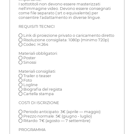
I sottotitoli non devono essere masterizzati
nell'immagine video. Devono essere consegnati
come file separato (.srt o equivalente) per
consentire l'adattamento in diverse lingue.
REQUISITI TECNICI
● Link di proiezione privato o caricamento diretto
● Risoluzione consigliata: 1080p (minimo 720p)
● Codec: H.264
Materiali obbligatori:
● Poster
● Sinossi
Materiali consigliati:
● Trailer o teaser
● Foto
● Logline
● Biografia del regista
● Cartella stampa
COSTI DI ISCRIZIONE
● Periodo anticipato: 3€ (aprile — maggio)
● Prezzo normale: 5€ (giugno - luglio)
● Ritardo: 7€ (agosto — 7 settembre)
PROGRAMMA