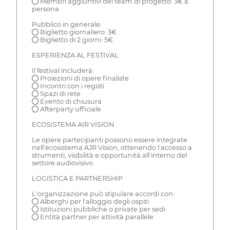
● Membri aggiuntivi del team di progetto: 3€ a
persona
Pubblico in generale:
● Biglietto giornaliero: 3€
● Biglietto di 2 giorni: 5€
ESPERIENZA AL FESTIVAL
Il festival includerà:
● Proiezioni di opere finaliste
● Incontri con i registi
● Spazi di rete
● Evento di chiusura
● Afterparty ufficiale
ECOSISTEMA AIR VISION
Le opere partecipanti possono essere integrate
nell'ecosistema AJR Vision, ottenendo l'accesso a
strumenti, visibilità e opportunità all'interno del
settore audiovisivo.
LOGISTICA E PARTNERSHIP
L'organizzazione può stipulare accordi con:
● Alberghi per l'alloggio degli ospiti
● Istituzioni pubbliche o private per sedi
● Entità partner per attività parallele