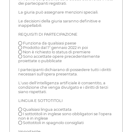
dei partecipanti registrati.
La giuria può assegnare menzioni speciali.
Le decisioni della giuria saranno definitive e
inappellabili.
REQUISITI DI PARTECIPAZIONE
● Funziona da qualsiasi paese
● Prodotto dal 1° gennaio 2022 in poi
● Non è richiesto lo status di premiere
● Sono accettate opere precedentemente
proiettate o pubblicate
I partecipanti dichiarano di possedere tutti i diritti
necessari sull'opera presentata.
L'uso dell'intelligenza artificiale è consentito, a
condizione che venga divulgato e i diritti di terzi
siano rispettati.
LINGUA E SOTTOTITOLI
● Qualsiasi lingua accettata
● I sottotitoli in inglese sono obbligatori se l'opera
non è in inglese
● Sottotitoli in spagnolo consigliati
Importante: