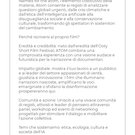
Named for the atom, l'elemento costitutivo della
materia, Atom consente ai registi di analizzare
questioni globali urgenti, dalle crisi climatiche e
dall'etica dell'intelligenza artificiale alla
disuguaglianza sociale e alla conservazione
culturale, trasformando gli spettatori in sostenitori
del cambiamento.
Perché Iscriversi al proprio film?
Eredità e credibilità: nato dall'eredità dell'Ooty
Short Film Festival, ATOM combina una
comprovata esperienza con una visione audace e
futuristica per la narrazione di documentari.
Impatto globale: mostra il tuo lavoro a un pubblico
e ai leader del settore appassionati di verità,
giustizia e innovazione. I film che illuminano
narrazioni nascoste, amplificano le voci
emarginate o sfidano la disinformazione
prospereranno qui.
Comunità e azione: Unisciti a una vivace comunità
di registi, attivisti e leader di pensiero attraverso
panel, workshop ed eventi di networking
progettati per stimolare il dialogo e mobilitare
l'azione collettiva.
Temi che sosteniamo: etica, ecologia, cultura e
società dell'IA