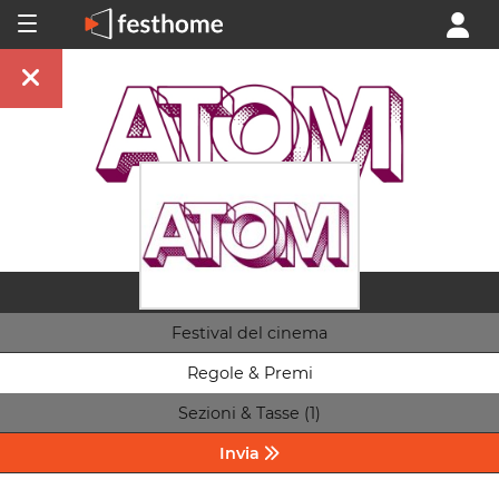
Festival del cinema
Regole & Premi
Sezioni & Tasse (1)
Invia