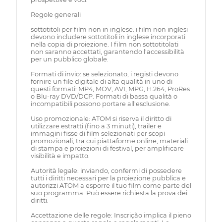
Regole generali
sottotitoli per film non in inglese: i film non inglesi
devono includere sottotitoli in inglese incorporati
nella copia di proiezione. I film non sottotitolati
non saranno accettati, garantendo l'accessibilità
per un pubblico globale.
Formati di invio: se selezionato, i registi devono
fornire un file digitale di alta qualità in uno di
questi formati: MP4, MOV, AVI, MPG, H.264, ProRes
o Blu-ray DVD/DCP. Formati di bassa qualità o
incompatibili possono portare all'esclusione.
Uso promozionale: ATOM si riserva il diritto di
utilizzare estratti (fino a 3 minuti), trailer e
immagini fisse di film selezionati per scopi
promozionali, tra cui piattaforme online, materiali
di stampa e proiezioni di festival, per amplificare
visibilità e impatto.
Autorità legale: inviando, confermi di possedere
tutti i diritti necessari per la proiezione pubblica e
autorizzi ATOM a esporre il tuo film come parte del
suo programma. Può essere richiesta la prova dei
diritti.
Accettazione delle regole: Inscrição implica il pieno