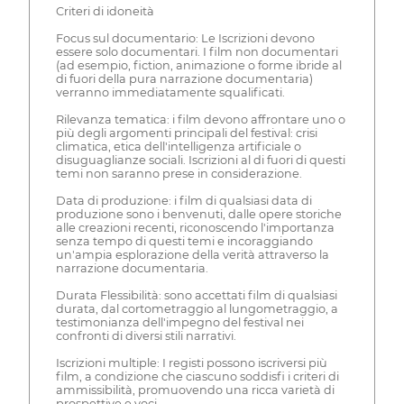
Criteri di idoneità
Focus sul documentario: Le Iscrizioni devono
essere solo documentari. I film non documentari
(ad esempio, fiction, animazione o forme ibride al
di fuori della pura narrazione documentaria)
verranno immediatamente squalificati.
Rilevanza tematica: i film devono affrontare uno o
più degli argomenti principali del festival: crisi
climatica, etica dell'intelligenza artificiale o
disuguaglianze sociali. Iscrizioni al di fuori di questi
temi non saranno prese in considerazione.
Data di produzione: i film di qualsiasi data di
produzione sono i benvenuti, dalle opere storiche
alle creazioni recenti, riconoscendo l'importanza
senza tempo di questi temi e incoraggiando
un'ampia esplorazione della verità attraverso la
narrazione documentaria.
Durata Flessibilità: sono accettati film di qualsiasi
durata, dal cortometraggio al lungometraggio, a
testimonianza dell'impegno del festival nei
confronti di diversi stili narrativi.
Iscrizioni multiple: I registi possono iscriversi più
film, a condizione che ciascuno soddisfi i criteri di
ammissibilità, promuovendo una ricca varietà di
prospettive e voci.