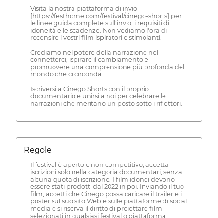
Visita la nostra piattaforma di invio
[https://festhome.com/festival/cinego-shorts] per
le linee guida complete sull'invio, i requisiti di
idoneità e le scadenze. Non vediamo l'ora di
recensire i vostri film ispiratori e stimolanti.
Crediamo nel potere della narrazione nel
connetterci, ispirare il cambiamento e
promuovere una comprensione più profonda del
mondo che ci circonda.
Iscriversi a Cinego Shorts con il proprio
documentario e unirsi a noi per celebrare le
narrazioni che meritano un posto sotto i riflettori.
Regole
Il festival è aperto e non competitivo, accetta
iscrizioni solo nella categoria documentari, senza
alcuna quota di iscrizione. I film idonei devono
essere stati prodotti dal 2022 in poi. Inviando il tuo
film, accetti che Cinego possa caricare il trailer e i
poster sul suo sito Web e sulle piattaforme di social
media e si riserva il diritto di proiettare film
selezionati in qualsiasi festival o piattaforma