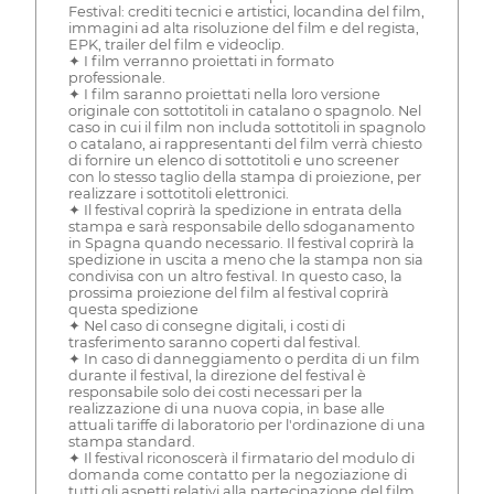
Festival: crediti tecnici e artistici, locandina del film,
immagini ad alta risoluzione del film e del regista,
EPK, trailer del film e videoclip.
✦ I film verranno proiettati in formato
professionale.
✦ I film saranno proiettati nella loro versione
originale con sottotitoli in catalano o spagnolo. Nel
caso in cui il film non includa sottotitoli in spagnolo
o catalano, ai rappresentanti del film verrà chiesto
di fornire un elenco di sottotitoli e uno screener
con lo stesso taglio della stampa di proiezione, per
realizzare i sottotitoli elettronici.
✦ Il festival coprirà la spedizione in entrata della
stampa e sarà responsabile dello sdoganamento
in Spagna quando necessario. Il festival coprirà la
spedizione in uscita a meno che la stampa non sia
condivisa con un altro festival. In questo caso, la
prossima proiezione del film al festival coprirà
questa spedizione
✦ Nel caso di consegne digitali, i costi di
trasferimento saranno coperti dal festival.
✦ In caso di danneggiamento o perdita di un film
durante il festival, la direzione del festival è
responsabile solo dei costi necessari per la
realizzazione di una nuova copia, in base alle
attuali tariffe di laboratorio per l'ordinazione di una
stampa standard.
✦ Il festival riconoscerà il firmatario del modulo di
domanda come contatto per la negoziazione di
tutti gli aspetti relativi alla partecipazione del film