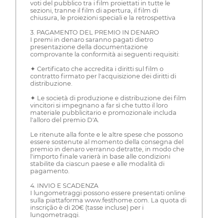
voti del pubblico tra i film proiettati in tutte le
sezioni, tranne il film di apertura, il film di
chiusura, le proiezioni speciali e la retrospettiva
3. PAGAMENTO DEL PREMIO IN DENARO
I premi in denaro saranno pagati dietro
presentazione della documentazione
comprovante la conformità ai seguenti requisiti:
✦ Certificato che accredita i diritti sul film o
contratto firmato per l'acquisizione dei diritti di
distribuzione.
✦ Le società di produzione e distribuzione dei film
vincitori si impegnano a far sì che tutto il loro
materiale pubblicitario e promozionale includa
l'alloro del premio D'A.
Le ritenute alla fonte e le altre spese che possono
essere sostenute al momento della consegna del
premio in denaro verranno detratte, in modo che
l'importo finale varierà in base alle condizioni
stabilite da ciascun paese e alle modalità di
pagamento.
4. INVIO E SCADENZA
I lungometraggi possono essere presentati online
sulla piattaforma www.festhome.com. La quota di
inscrição è di 20€ (tasse incluse) per i
lungometraggi.