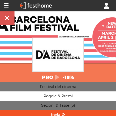
PRO
-18%
Festival del cinema
Regole & Premi
Sezioni & Tasse (3)
Invia