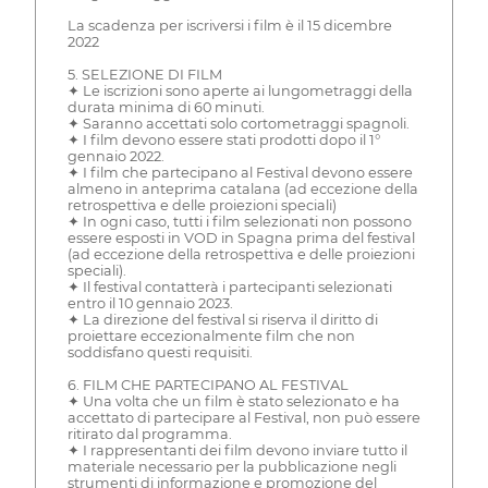
La scadenza per iscriversi i film è il 15 dicembre
2022
5. SELEZIONE DI FILM
✦ Le iscrizioni sono aperte ai lungometraggi della
durata minima di 60 minuti.
✦ Saranno accettati solo cortometraggi spagnoli.
✦ I film devono essere stati prodotti dopo il 1°
gennaio 2022.
✦ I film che partecipano al Festival devono essere
almeno in anteprima catalana (ad eccezione della
retrospettiva e delle proiezioni speciali)
✦ In ogni caso, tutti i film selezionati non possono
essere esposti in VOD in Spagna prima del festival
(ad eccezione della retrospettiva e delle proiezioni
speciali).
✦ Il festival contatterà i partecipanti selezionati
entro il 10 gennaio 2023.
✦ La direzione del festival si riserva il diritto di
proiettare eccezionalmente film che non
soddisfano questi requisiti.
6. FILM CHE PARTECIPANO AL FESTIVAL
✦ Una volta che un film è stato selezionato e ha
accettato di partecipare al Festival, non può essere
ritirato dal programma.
✦ I rappresentanti dei film devono inviare tutto il
materiale necessario per la pubblicazione negli
strumenti di informazione e promozione del