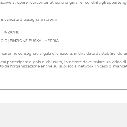
scriversi, opere i cui contenuti sono originali e i cui diritti gli appar
à incaricata di assegnare i premi.
 FINZIONE
 DI FINZIONE EUSKAL HERRIA
emi saranno consegnati al gala di chiusura, in una data da stabilire, dura
possa partecipare al gala di chiusura, il vincitore deve inviare un video 
ato dall'organizzazione anche sui suoi social network. In caso di mancato 