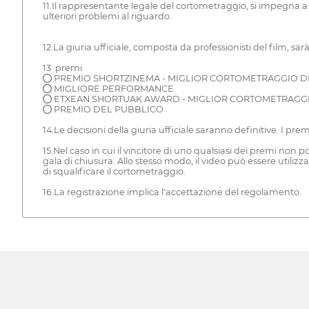
11.Il rappresentante legale del cortometraggio, si impegna a i
ulteriori problemi al riguardo.
12.La giuria ufficiale, composta da professionisti del film, sar
13. premi
● PREMIO SHORTZINEMA - MIGLIOR CORTOMETRAGGIO DI
● MIGLIORE PERFORMANCE
● ETXEAN SHORTUAK AWARD - MIGLIOR CORTOMETRAGGIO
● PREMIO DEL PUBBLICO
14.Le decisioni della giuria ufficiale saranno definitive. I pr
15.Nel caso in cui il vincitore di uno qualsiasi dei premi non 
gala di chiusura. Allo stesso modo, il video può essere utilizz
di squalificare il cortometraggio.
16.La registrazione implica l'accettazione del regolamento.