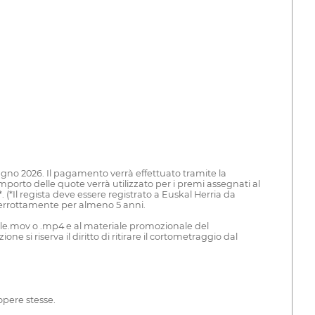
giugno 2026. Il pagamento verrà effettuato tramite la
 importo delle quote verrà utilizzato per i premi assegnati al
 (*Il regista deve essere registrato a Euskal Herria da
terrottamente per almeno 5 anni.
file.mov o .mp4 e al materiale promozionale del
 si riserva il diritto di ritirare il cortometraggio dal
 opere stesse.