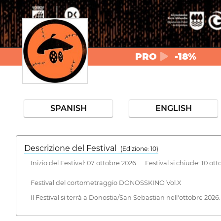
PRO
-18%
SPANISH
ENGLISH
Descrizione del Festival
( Edizione: 10)
Inizio del Festival: 07 ottobre 2026 Festival si chiude: 10 ot
Festival del cortometraggio DONOSSKINO Vol.X
Il Festival si terrà a Donostia/San Sebastian nell'ottobre 2026.