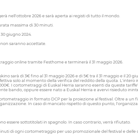
erà nell'ottobre 2026 e sarà aperta ai registi di tutto il mondo.
urata massima di 30 minuti.
l 30 giugno 2024.
 non saranno accettate.
etraggio online tramite Festhome e terminerà il 31 maggio 2026.
skino sarà di 3€ fino al 31 maggio 2026 e di 5€ tra il 31 maggio e il 20 
effettiva solo al momento della verifica del reddito della quota. L'intero
000€. I cortometraggi di Euskal Herria saranno esenti da queste tariffe*.
nte bando, oppure essere nato a Euskal Herria e avervi risieduto inin
ortometraggio in formato DCP per la proiezione al festival. Oltre a un 
nizzazione. In caso di mancato rispetto di questo punto, l'organizzazione
no essere sottotitolati in spagnolo. In caso contrario, verrà rifiutato.
ei minuti di ogni cortometraggio per uso promozionale del festival e delle