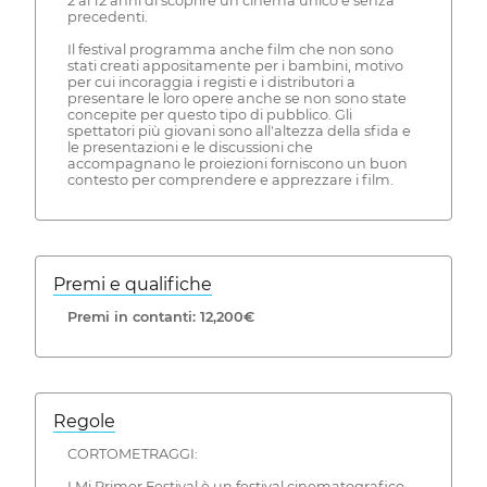
2 ai 12 anni di scoprire un cinema unico e senza
precedenti.
Il festival programma anche film che non sono
stati creati appositamente per i bambini, motivo
per cui incoraggia i registi e i distributori a
presentare le loro opere anche se non sono state
concepite per questo tipo di pubblico. Gli
spettatori più giovani sono all'altezza della sfida e
le presentazioni e le discussioni che
accompagnano le proiezioni forniscono un buon
contesto per comprendere e apprezzare i film.
Premi e qualifiche
Premi in contanti: 12,200€
Regole
CORTOMETRAGGI:
I.Mi Primer Festival è un festival cinematografico