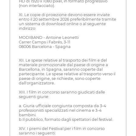
HD di 1920 x 1080 pixel, in formato progressivo
(non interlacciato).
XI. Le copie di proiezione devono essere inviate
entro il 20 settembre 2026 preferibilmente tramite
un sistema di download online o al seguente
indirizzo:
MODIBAND - Antoine Leonetti
Carrer Camps i Fabrés, 3-11
08006 Barcelona - Spagna
XII. Le spese relative al trasporto dei film e del
materiale promozionale dal paese di origine a
Barcellona, in Spagna, saranno coperte dal
partecipante. Le spese relative al trasporto verso il
paese di origine, se richieste, sono coperte
dall'organizzatore.
XIII. I film in concorso saranno giudicati dalle
seguenti giurie:
a. Giuria ufficiale congiunta composta da 3-4
professionisti specializzati nel cinema e 3-4
bambini.
b.Il pubblico, formato dagli spettatori del festival.
XIV. I premi del Festival per i film in concorso
saranno i seguenti: