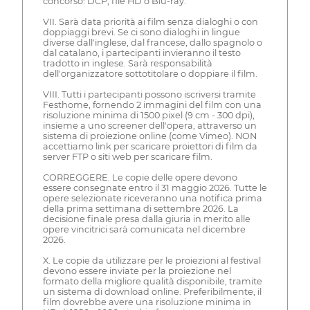
concorso: DCP, file HD o Blu-ray.
VII. Sarà data priorità ai film senza dialoghi o con
doppiaggi brevi. Se ci sono dialoghi in lingue
diverse dall'inglese, dal francese, dallo spagnolo o
dal catalano, i partecipanti invieranno il testo
tradotto in inglese. Sarà responsabilità
dell'organizzatore sottotitolare o doppiare il film.
VIII. Tutti i partecipanti possono iscriversi tramite
Festhome, fornendo 2 immagini del film con una
risoluzione minima di 1500 pixel (9 cm - 300 dpi),
insieme a uno screener dell'opera, attraverso un
sistema di proiezione online (come Vimeo). NON
accettiamo link per scaricare proiettori di film da
server FTP o siti web per scaricare film.
CORREGGERE. Le copie delle opere devono
essere consegnate entro il 31 maggio 2026. Tutte le
opere selezionate riceveranno una notifica prima
della prima settimana di settembre 2026. La
decisione finale presa dalla giuria in merito alle
opere vincitrici sarà comunicata nel dicembre
2026.
X. Le copie da utilizzare per le proiezioni al festival
devono essere inviate per la proiezione nel
formato della migliore qualità disponibile, tramite
un sistema di download online. Preferibilmente, il
film dovrebbe avere una risoluzione minima in