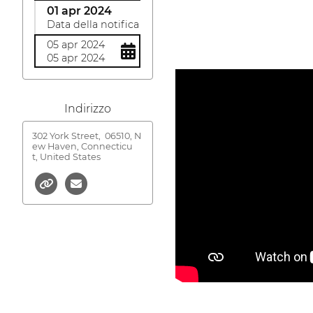
01 apr 2024
Data della notifica
05 apr 2024
05 apr 2024
Indirizzo
302 York Street,
06510, N
ew Haven, Connecticu
t, United States