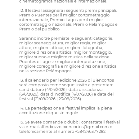
cinematografica nazionale e internazionale.
12. Il festival assegnerà i seguenti premi principali:
Premio Puentes per il miglior cortometraggio
internazionale, Premio Lagos per il miglior
cortometraggio nazionale, Premio Relámpagos e
Premio del pubblico.
Saranno inoltre premiate le seguenti categorie:
miglior sceneggiatura, miglior regia, miglior
attore, migliore attrice, migliore fotografia,
migliore direzione artistica, miglior montaggio,
miglior suono e migliore musica nella sezione
Puentes e Lagos e migliore interpretazione,
migliore coreografia e migliore direzione artistica
nella sezione Relámpagos.
13. Il calendario per l'edizione 2026 di Biencortos
sarà composto come segue: invito a presentare
candidature (4/04/2026), data di scadenza
(6/6/2026), data di notifica (4/07/2026) e data del
festival (21/08/2026 | 23/08/2026).
14. La partecipazione al festival implica la piena
accettazione di queste regole.
15. Se avete domande o dubbi, contattate il festival
via e-mail all'indirizzo biencortos@gmail.com o
telefonicamente al numero +584246377282.