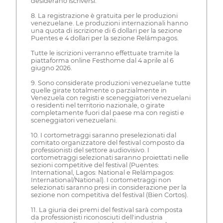
desiderano iscriversi.
8. La registrazione è gratuita per le produzioni
venezuelane. Le produzioni internazionali hanno
una quota di iscrizione di 6 dollari per la sezione
Puentes e 4 dollari per la sezione Relámpagos.
Tutte le iscrizioni verranno effettuate tramite la
piattaforma online Festhome dal 4 aprile al 6
giugno 2026.
9. Sono considerate produzioni venezuelane tutte
quelle girate totalmente o parzialmente in
Venezuela con registi e sceneggiatori venezuelani
o residenti nel territorio nazionale, o girate
completamente fuori dal paese ma con registi e
sceneggiatori venezuelani.
10. I cortometraggi saranno preselezionati dal
comitato organizzatore del festival composto da
professionisti del settore audiovisivo. I
cortometraggi selezionati saranno proiettati nelle
sezioni competitive del festival (Puentes:
International, Lagos: National e Relámpagos:
International/National). I cortometraggi non
selezionati saranno presi in considerazione per la
sezione non competitiva del festival (Bien Cortos).
11. La giuria dei premi del festival sarà composta
da professionisti riconosciuti dell'industria