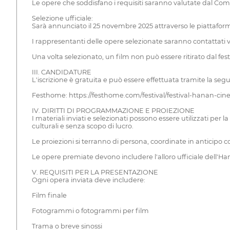
Le opere che soddisfano i requisiti saranno valutate dal Co
Selezione ufficiale:
Sarà annunciato il 25 novembre 2025 attraverso le piattaforme di
I rappresentanti delle opere selezionate saranno contattati vi
Una volta selezionato, un film non può essere ritirato dal festi
III. CANDIDATURE
L'iscrizione è gratuita e può essere effettuata tramite la se
Festhome: https://festhome.com/festival/festival-hanan-cin
IV. DIRITTI DI PROGRAMMAZIONE E PROIEZIONE
I materiali inviati e selezionati possono essere utilizzati per
culturali e senza scopo di lucro.
Le proiezioni si terranno di persona, coordinate in anticipo c
Le opere premiate devono includere l'alloro ufficiale dell'Han
V. REQUISITI PER LA PRESENTAZIONE
Ogni opera inviata deve includere:
Film finale
Fotogrammi o fotogrammi per film
Trama o breve sinossi