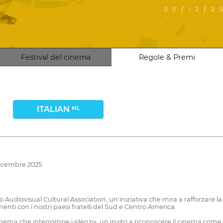
Festival del cinema
Regole & Premi
ITALIAN
ML
 dicembre 2025
 Audiovisual Cultural Association, un'iniziativa che mira a rafforzare l
ti con i nostri paesi fratelli del Sud e Centro America.
 «Cinema che interrompe i silenzi», un invito a riconoscere il cinema com