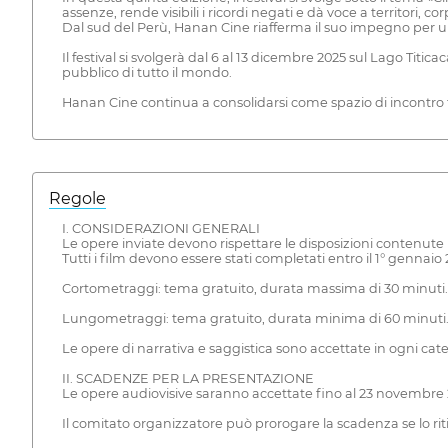
assenze, rende visibili i ricordi negati e dà voce a territori,
Dal sud del Perù, Hanan Cine riafferma il suo impegno per u
Il festival si svolgerà dal 6 al 13 dicembre 2025 sul Lago Titi
pubblico di tutto il mondo.
Hanan Cine continua a consolidarsi come spazio di incontro tr
Regole
I. CONSIDERAZIONI GENERALI
Le opere inviate devono rispettare le disposizioni contenut
Tutti i film devono essere stati completati entro il 1° gennaio
Cortometraggi: tema gratuito, durata massima di 30 minuti.
Lungometraggi: tema gratuito, durata minima di 60 minuti
Le opere di narrativa e saggistica sono accettate in ogni cate
II. SCADENZE PER LA PRESENTAZIONE
Le opere audiovisive saranno accettate fino al 23 novembre 
Il comitato organizzatore può prorogare la scadenza se lo rit