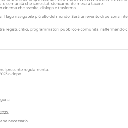
 corpi e comunità che sono stati storicamente messi a tacere.
n cinema che ascolta, dialoga e trasforma.
caca, il lago navigabile più alto del mondo. Sarà un evento di persona inte
a registi, critici, programmatori, pubblico e comunità, riaffermando ch
e nel presente regolamento.
 2023 o dopo.
.
goria.
2025.
iene necessario.