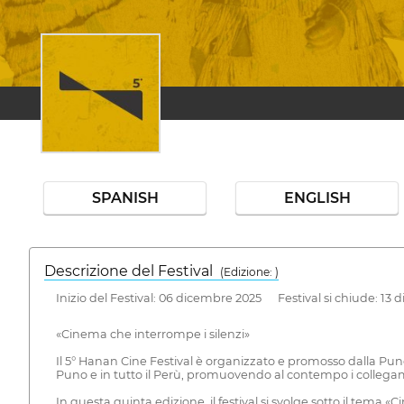
SPANISH
ENGLISH
Descrizione del Festival
( Edizione: )
Inizio del Festival: 06 dicembre 2025 Festival si chiude: 13
«Cinema che interrompe i silenzi»
Il 5° Hanan Cine Festival è organizzato e promosso dalla Puno
Puno e in tutto il Perù, promuovendo al contempo i collegamen
In questa quinta edizione, il festival si svolge sotto il tema