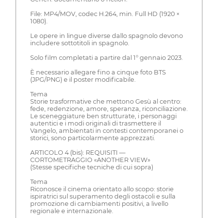
File: MP4/MOV, codec H.264, min. Full HD (1920 ×
1080).
Le opere in lingue diverse dallo spagnolo devono
includere sottotitoli in spagnolo.
Solo film completati a partire dal 1° gennaio 2023.
È necessario allegare fino a cinque foto BTS
(JPG/PNG) e il poster modificabile.
Tema
Storie trasformative che mettono Gesù al centro:
fede, redenzione, amore, speranza, riconciliazione.
Le sceneggiature ben strutturate, i personaggi
autentici e i modi originali di trasmettere il
Vangelo, ambientati in contesti contemporanei o
storici, sono particolarmente apprezzati.
ARTICOLO 4 (bis): REQUISITI —
CORTOMETRAGGIO «ANOTHER VIEW»
(Stesse specifiche tecniche di cui sopra)
Tema
Riconosce il cinema orientato allo scopo: storie
ispiratrici sul superamento degli ostacoli e sulla
promozione di cambiamenti positivi, a livello
regionale e internazionale.