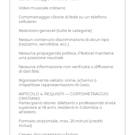
Video musicale cristiano
Cortometraggio «Storie di fede su un telefono
cellulare»
Restrizioni generali (tutte le categorie)
Nessun contenuto discriminatorio di alcun tipo
(razzismo, xenofobia, ecc.).
Nessuna propaganda politica; il festival mantiene
una posizione neutrale.
Nessuna informazione non verificata o diffusione
di dati falsi.
Rigorosamente vietato: ironia, scherno o
irrispettose rappresentazioni di Gesù.
ARTICOLO 4: REQUISITI — CORTOMETRAGGIO
CRISTIANO
Partecipanti idonei: dilettanti o professionisti di età
superiore ai 18 anni, residenti in Colombia o
all'estero.
Formato orizzontale, max. 25 minuti (crediti
inclusi).
Generi: documentario o fiction.