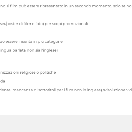
gliono. Il film può essere ripresentato in un secondo momento, solo se n
easer/poster di film e foto) per scopi promozionali.
uò essere inserita in più categorie.
lingua parlata non sia l'inglese)
izzazioni religiose o politiche
nda
nte, mancanza di sottotitoli per i film non in inglese) /Risoluzione vi