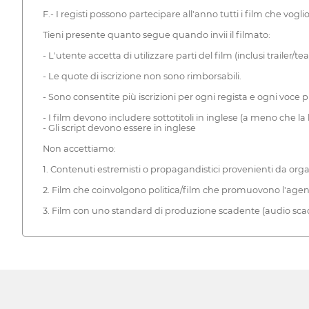
F.- I registi possono partecipare all'anno tutti i film che vo
Tieni presente quanto segue quando invii il filmato:
- L'utente accetta di utilizzare parti del film (inclusi trailer/t
- Le quote di iscrizione non sono rimborsabili.
- Sono consentite più iscrizioni per ogni regista e ogni voce p
- I film devono includere sottotitoli in inglese (a meno che la 
- Gli script devono essere in inglese
Non accettiamo:
1. Contenuti estremisti o propagandistici provenienti da organ
2. Film che coinvolgono politica/film che promuovono l'age
3. Film con uno standard di produzione scadente (audio scade