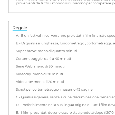
provenienti da tutto il mondo si riuniscono per competere per 
Regole
A.- È un festival in cui verranno proiettati i film finalisti e speci
B.- Di qualsiasi lunghezza, lungometraggi, cortometraggi, serie
Super breve: meno di quattro minuti
Cortometraggio: da 4 a 40 minuti.
Serie Web: meno di 30 minuti
Videoclip: meno di 20 minuti.
Videoarte: meno di 20 minuti.
Script per cortometraggio: massimo 45 pagine
C.- Qualsiasi genere, senza alcuna discriminazione Generi ac
D.- Preferibilmente nella sua lingua originale. Tutti i film dev
E.- I film presentati devono essere stati prodotti dopo il 201