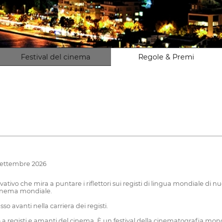
Festival del cinema
Regole & Premi
 settembre 2026
tivo che mira a puntare i riflettori sui registi di lingua mondiale di nu
 cinema mondiale.
o avanti nella carriera dei registi.
to a registi e amanti del cinema. È un festival della cinematografia mon