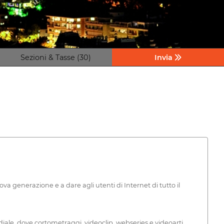
Sezioni & Tasse (30)
Invia
ova generazione e a dare agli utenti di Internet di tutto il
diale, dove cortometraggi, videoclip, webseries e videoarti