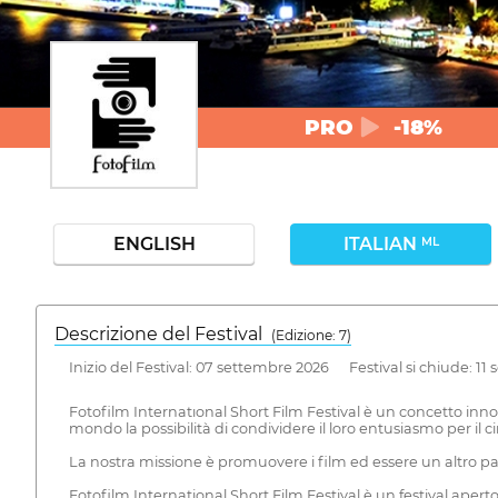
PRO
-18%
ENGLISH
ITALIAN
ML
Descrizione del Festival
( Edizione: 7)
Inizio del Festival: 07 settembre 2026 Festival si chiude: 11
Fotofilm Internatıonal Short Film Festival è un concetto innova
mondo la possibilità di condividere il loro entusiasmo per il
La nostra missione è promuovere i film ed essere un altro pass
Fotofilm International Short Film Festival è un festival aper