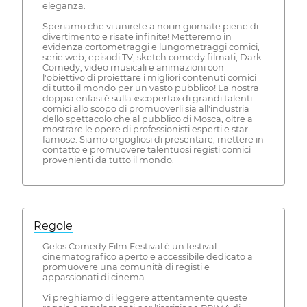
eleganza.
Speriamo che vi unirete a noi in giornate piene di
divertimento e risate infinite! Metteremo in
evidenza cortometraggi e lungometraggi comici,
serie web, episodi TV, sketch comedy filmati, Dark
Comedy, video musicali e animazioni con
l'obiettivo di proiettare i migliori contenuti comici
di tutto il mondo per un vasto pubblico! La nostra
doppia enfasi è sulla «scoperta» di grandi talenti
comici allo scopo di promuoverli sia all'industria
dello spettacolo che al pubblico di Mosca, oltre a
mostrare le opere di professionisti esperti e star
famose. Siamo orgogliosi di presentare, mettere in
contatto e promuovere talentuosi registi comici
provenienti da tutto il mondo.
Regole
Gelos Comedy Film Festival è un festival
cinematografico aperto e accessibile dedicato a
promuovere una comunità di registi e
appassionati di cinema.
Vi preghiamo di leggere attentamente queste