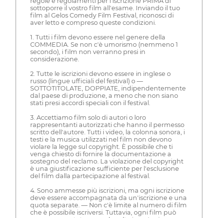
regole e regolamenti per l'iscrizione PRIMA di
sottoporre il vostro film all'esame. Inviando il tuo
film al Gelos Comedy Film Festival, riconosci di
aver letto e compreso queste condizioni.
1. Tutti i film devono essere nel genere della
COMMEDIA. Se non c'è umorismo (nemmeno 1
secondo), i film non verranno presi in
considerazione.
2. Tutte le iscrizioni devono essere in inglese o
russo (lingue ufficiali del festival) o —
SOTTOTITOLATE, DOPPIATE, indipendentemente
dal paese di produzione, a meno che non siano
stati presi accordi speciali con il festival.
3. Accettiamo film solo di autori o loro
rappresentanti autorizzati che hanno il permesso
scritto dell'autore. Tutti i video, la colonna sonora, i
testi e la musica utilizzati nel film non devono
violare la legge sul copyright. È possibile che ti
venga chiesto di fornire la documentazione a
sostegno del reclamo. La violazione del copyright
è una giustificazione sufficiente per l'esclusione
del film dalla partecipazione al festival.
4. Sono ammesse più iscrizioni, ma ogni iscrizione
deve essere accompagnata da un'iscrizione e una
quota separate. — Non c'è limite al numero di film
che è possibile iscriversi. Tuttavia, ogni film può