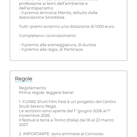
professione ai temi dell’ambiente e
dell’antispecismo.
- Il premio Armonia Mentis, istituito dalla
Associazione Sinestesia.
Tutti i premi avranno una dotazione di 1000 euro.
Completano i riconoscimenti:
- Il premio alla sceneggiatura, di Aurora.
- Il premio alla regia, di Pertinace.
Regole
Regolamento
Prima regola: leggere bene!
1. Il GPAS Short Film Fest è un progetto del Centro
Studi Sereno Regis.
Le iscrizioni sono aperte dal 1° giugno 2026 al 1°
novembre 2026.
Il festival si terrà a Torino (Italia) dal 16 al 22 marzo
2027.
2. IMPORTANTE: sono ammessi al Concorso