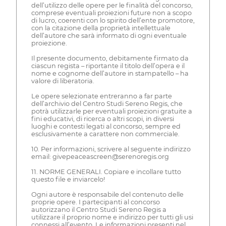
dell’utilizzo delle opere per le finalità del concorso,
comprese eventuali proiezioni future non a scopo
di lucro, coerenti con lo spirito dell’ente promotore,
con la citazione della proprietà intellettuale
dell’autore che sarà informato di ogni eventuale
proiezione.
Il presente documento, debitamente firmato da
ciascun regista – riportante il titolo dell’opera e il
nome e cognome dell’autore in stampatello – ha
valore di liberatoria.
Le opere selezionate entreranno a far parte
dell’archivio del Centro Studi Sereno Regis, che
potrà utilizzarle per eventuali proiezioni gratuite a
fini educativi, di ricerca o altri scopi, in diversi
luoghi e contesti legati al concorso, sempre ed
esclusivamente a carattere non commerciale.
10. Per informazioni, scrivere al seguente indirizzo
email: givepeaceascreen@serenoregis.org
11. NORME GENERALI. Copiare e incollare tutto
questo file e inviarcelo!
Ogni autore è responsabile del contenuto delle
proprie opere. I partecipanti al concorso
autorizzano il Centro Studi Sereno Regis a
utilizzare il proprio nome e indirizzo per tutti gli usi
connessi all’evento. Le informazioni presenti nel