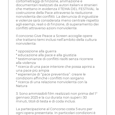
cortometraggi di finzione, animazione e
documentari realizzati da autori italiani e stranieri
che mettano in evidenza il TEMA DEL FESTIVAL: la
costruzione della Pace attraverso la risoluzione
nonviolenta dei conflitti. La denuncia di ingiustizie
e violenze sarà considerata meno centrale rispetto
agli esempi, reali o di finzione, di superamento dei
conflitti attraverso azioni nonviolente.
Il concorso Give Peace a Screen accoglie opere
che trattano temi inclusi nell’ambito della cultura
nonviolenta:
* opposizione alla guerra
* educazione alla pace e alla giustizia
* testimonianze di conflitti risolti senza ricorrere
alla violenza
* ricerca di una pace interiore che possa aprirsi a
una pace più ampia
* esperienze di “pace preventiva”: creare le
condizioni affinché i conflitti non sorgano
* ricerca di una relazione nonviolenta con la
Natura
3. Sono ammissibili film realizzati non prima del 1°
gennaio 2025 e la cui durata non superi i 30
minuti, titoli di testa e di coda inclusi.
La partecipazione al Concorso costa 5 euro per
ogni opera presentata. In particolari condizioni è