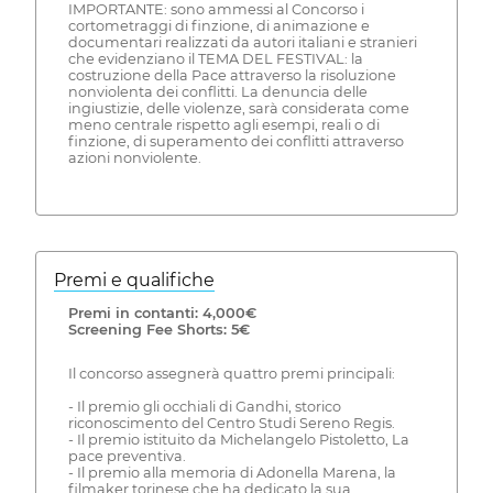
IMPORTANTE: sono ammessi al Concorso i
cortometraggi di finzione, di animazione e
documentari realizzati da autori italiani e stranieri
che evidenziano il TEMA DEL FESTIVAL: la
costruzione della Pace attraverso la risoluzione
nonviolenta dei conflitti. La denuncia delle
ingiustizie, delle violenze, sarà considerata come
meno centrale rispetto agli esempi, reali o di
finzione, di superamento dei conflitti attraverso
azioni nonviolente.
Premi e qualifiche
Premi in contanti: 4,000€
Screening Fee Shorts: 5€
Il concorso assegnerà quattro premi principali:
- Il premio gli occhiali di Gandhi, storico
riconoscimento del Centro Studi Sereno Regis.
- Il premio istituito da Michelangelo Pistoletto, La
pace preventiva.
- Il premio alla memoria di Adonella Marena, la
filmaker torinese che ha dedicato la sua