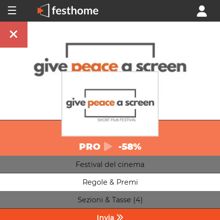
PRO
-58%
Festival del cinema
Regole & Premi
Sezioni & Tasse (4)
Invia