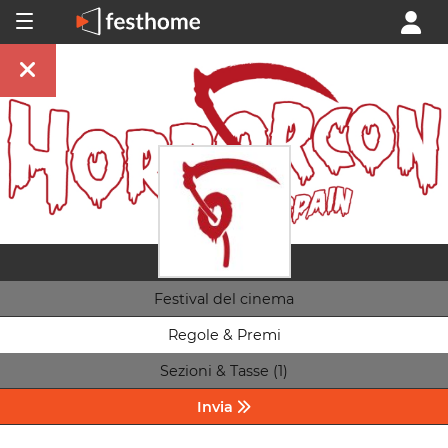
Festival del cinema
Regole & Premi
Sezioni & Tasse (1)
Invia