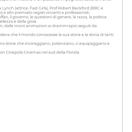
ynch (attrice, Fast Girls), Prof Robert Beckford (BBC e
altri premiato registi vincenti e professionisti.
ari, il governo, le questioni di genere, la razza, la politica
llezza e della gioia .
ri, dalle micro animazioni ai drammi epici seguiti da
va che il mondo conoscesse la sua storia e la storia di tanti
miamo storie che incoraggiano, potenziano, ci equipaggiano e
 con Cinepolis Cinemas nel sud della Florida.