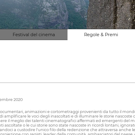
Festival del cinema
Regole & Premi
ttembre 2020
documentari, animazioni e cortometraggi provenienti da tutto il mondo
 amplificare le voci degli inascoltati e di illuminare le storie nascoste de
enere il meglio dei talenti cinematografici affermati ed emergenti del
 ascoltate o le cui storie sono state nascoste in ricordi lontani, ignora
oci a custodire l'unico filo della redenzione che attraversa anche le ci
-proiezione con registi, leader della comunità, ambasciatori del paese