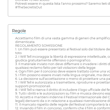
Potresti essere in questa lista l'anno prossimo? Saremo lieti di
#TheSecretIsOut
Regole
Accettiamo film di una vasta gamma di generi che amplificano 
dimenticata.
REGOLAMENTO SOMISSIONE
1. Un film può essere presentato al festival solo dal titolare dei
toto.
2. I Will Tell incoraggia la libertà di espressione intellettuale
giudica gratuitamente offensivo o pornografico.
3. Il materiale inviato non deve diffamare o invadere i diritti
qualsiasi reclamo fatto per tali violazioni della legge.
4. Ogni film per il concorso deve essere trattato come una 
5. I film possono essere inviati nella lingua originale, ma devo
6. La decisione sull'accettazione o meno di proiettare una parte
7. I Will Tell è autorizzata a trasmettere, riprodurre e proietta
supporti promozionali.
8. I Will Tell si riserva il diritto di includere il logo ufficiale d
9. Tutti i diritti e le autorizzazioni su film e musica devono e
10. Accetti e mantieni indenne il Festival Internazionale del Ci
legali) derivanti da o in relazione a qualsiasi rivendicazione d
11. Il mancato rispetto delle regole del festival comporterà la
12. Inviando il film in concorso, confermi che il film è conform