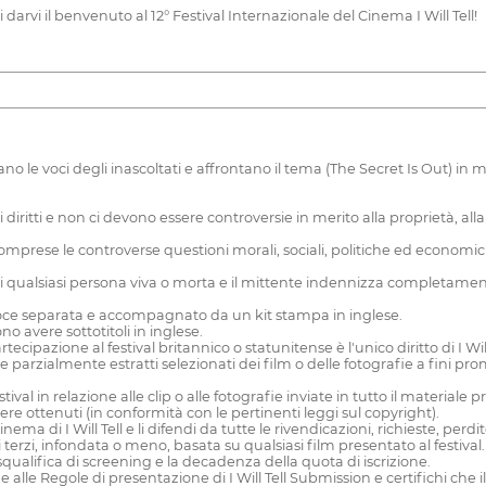
 darvi il benvenuto al 12° Festival Internazionale del Cinema I Will Tell!
le voci degli inascoltati e affrontano il tema (The Secret Is Out) in 
 diritti e non ci devono essere controversie in merito alla proprietà, alla 
, comprese le controverse questioni morali, sociali, politiche ed economiche
 di qualsiasi persona viva o morta e il mittente indennizza completamente
voce separata e accompagnato da un kit stampa in inglese.
no avere sottotitoli in inglese.
cipazione al festival britannico o statunitense è l'unico diritto di I Will
re parzialmente estratti selezionati dei film o delle fotografie a fini pro
el festival in relazione alle clip o alle fotografie inviate in tutto il materia
ssere ottenuti (in conformità con le pertinenti leggi sul copyright).
nema di I Will Tell e li difendi da tutte le rivendicazioni, richieste, per
i terzi, infondata o meno, basata su qualsiasi film presentato al festival.
 squalifica di screening e la decadenza della quota di iscrizione.
e alle Regole di presentazione di I Will Tell Submission e certifichi che il