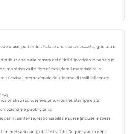
modo unico, portando alla luce una storia nascosta, ignorata o
distribuzione o alla mostra dei diritti di inscrição in parte o in
, ma si riserva il diritto di escludere il materiale se lo
 il Festival Internazionale del Cinema di I Will Tell contro
 Tell.
mozionali su radio, televisione, internet, stampa e altri
le promozionale e pubblicitario.
dite, danni, sentenze, responsabilità e spese (incluse le spese
 film non sarà ritirato dal festival del Regno Unito o degli