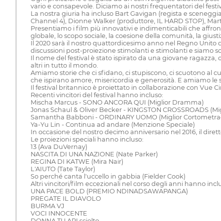
vario e consapevole. Diciamo ai nostri frequentatori del festival
La nostra giuria ha incluso Bart Gavigan (regista e sceneggi
Channel 4), Dionne Walker (produttore, IL HARD STOP), Martin 
Presentiamo i film più innovativi e indimenticabili che affrontan
globale, lo scopo sociale, la coesione della comunità, la giustiz
Il 2020 sarà il nostro quattordicesimo anno nel Regno Unito d
discussioni post-proiezione stimolanti e stimolanti e siamo solo
Il nome del festival è stato ispirato da una giovane ragazza
altri in tutto il mondo.
Amiamo storie che ci sfidano, ci stupiscono, ci scuotono al c
che ispirano amore, misericordia e generosità. E amiamo le 
Il festival britannico è proiettato in collaborazione con Vue 
Recenti vincitori del festival hanno incluso:
Mischa Marcus - SONO ANCORA QUI (Miglior Dramma)
Jonas Schaul & Oliver Becker - KINGSTON CROSSROADS (Mi
Samantha Babboni - ORDINARY UOMO (Miglior Cortometra
Ya-Yu Lin - Continua ad andare (Menzione Speciale)
In occasione del nostro decimo anniversario nel 2016, il d
Le proiezioni speciali hanno incluso:
13 (Ava DuVernay)
NASCITA DI UNA NAZIONE (Nate Parker)
REGINA DI KATWE (Mira Nair)
L'AIUTO (Tate Taylor)
So perché canta l'uccello in gabbia (Fielder Cook)
Altri vincitori/film eccezionali nel corso degli anni hanno incl
UNA PACE BOLD (PREMIO NDINADSAWAPANGA)
PREGATE IL DIAVOLO
BURMA VJ
VOCI INNOCENTE
DONNA TU ARI sciolto