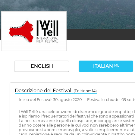
ENGLISH
ITALIAN
ML
Descrizione del Festival
( Edizione: 14)
Inizio del Festival: 30 agosto 2020 Festival si chiude: 09 se
I Will Tell è una celebrazione di drammi di grande impatto, 
e ispiriamo i frequentatori del festival che sono appassionati di
La nostra missione è quella di ospitare, incoraggiare e sost
danno potere alle persone le cui voci non sarebbero altrimenti
provocano stupore e meraviglia, a volte semplicemente aiutand
Ogni proiezione è seguita da un coinvolgente dibattito post