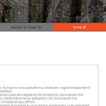
Sezioni & Tasse (6)
Invia
. Forniamo una piattaforma vitale per i registi indipendenti
ll'Altro.
 mondo creando capolavori di narrazione. Sono storie che
te o deliberatamente sottratte a noi. Sono storie che
rcostanze più difficili.
, esperti di materia e un pubblico impegnato, culturalmente