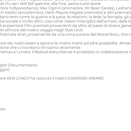
 «Tu sei I Will Tell «perché, alla fine, siamo tutte storie.
atore hollywoodiano), Max Oginni (animatore, Mr Bean Series), Lashana L
Kiszko (accademico), Mark Playne (regista premiato) e altri premiato) e 
o temi come la guerra e la pace, le relazioni, la fede, la famiglia, gli aff
ia sociale e molto altro, così come i tesori intangibili dell'amore, della be
i presentare film premiati provenienti da oltre 40 paesi di diversi gene
 all'inizio del nostro viaggio negli Stati Uniti.
, chiamata Anel, proveniente da una zona povera del Mozambico, che vole
uore dei nostri esseri e aprono le nostre menti ad altre possibilità. A
storie che ci ricordano chi siamo veramente.
Cinemas a Londra. Il festival statunitense è proiettato in collaborazione
glior Documentario)
ggio)
irettore KEN LOACH ha ricevuto il nostro DIAMOND AWARD
uso: