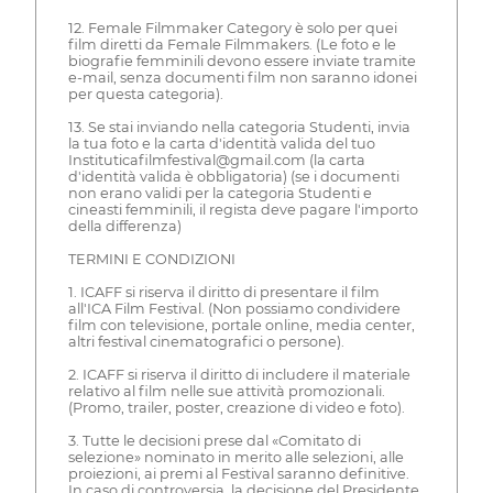
12. Female Filmmaker Category è solo per quei
film diretti da Female Filmmakers. (Le foto e le
biografie femminili devono essere inviate tramite
e-mail, senza documenti film non saranno idonei
per questa categoria).
13. Se stai inviando nella categoria Studenti, invia
la tua foto e la carta d'identità valida del tuo
Instituticafilmfestival@gmail.com (la carta
d'identità valida è obbligatoria) (se i documenti
non erano validi per la categoria Studenti e
cineasti femminili, il regista deve pagare l'importo
della differenza)
TERMINI E CONDIZIONI
1. ICAFF si riserva il diritto di presentare il film
all'ICA Film Festival. (Non possiamo condividere
film con televisione, portale online, media center,
altri festival cinematografici o persone).
2. ICAFF si riserva il diritto di includere il materiale
relativo al film nelle sue attività promozionali.
(Promo, trailer, poster, creazione di video e foto).
3. Tutte le decisioni prese dal «Comitato di
selezione» nominato in merito alle selezioni, alle
proiezioni, ai premi al Festival saranno definitive.
In caso di controversia, la decisione del Presidente