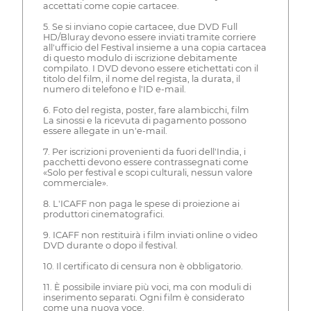
accettati come copie cartacee.
5. Se si inviano copie cartacee, due DVD Full
HD/Bluray devono essere inviati tramite corriere
all'ufficio del Festival insieme a una copia cartacea
di questo modulo di iscrizione debitamente
compilato. I DVD devono essere etichettati con il
titolo del film, il nome del regista, la durata, il
numero di telefono e l'ID e-mail.
6. Foto del regista, poster, fare alambicchi, film
La sinossi e la ricevuta di pagamento possono
essere allegate in un'e-mail.
7. Per iscrizioni provenienti da fuori dell'India, i
pacchetti devono essere contrassegnati come
«Solo per festival e scopi culturali, nessun valore
commerciale».
8. L'ICAFF non paga le spese di proiezione ai
produttori cinematografici.
9. ICAFF non restituirà i film inviati online o video
DVD durante o dopo il festival.
10. Il certificato di censura non è obbligatorio.
11. È possibile inviare più voci, ma con moduli di
inserimento separati. Ogni film è considerato
come una nuova voce.