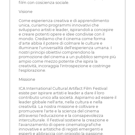
film con coscienza sociale.
Visione
Come esperienza creativa e di apprendimento
unica, curiamo programmi innovativi che
sviluppano artisti e leader, ispirandoli a concepire
e creare potenti opere e idee condivise con il
mondo. Crediamo che il cinema come forma
d'arte abbia il potere di colmare le culture e
illuminare l'universalità dell'esperienza umana. I
nostri principi obiettivi comprendono la
promozione del cinema a un pubblico sempre più
ampio come mezzo potente che ispira la
creatività, incoraggia l'introspezione e costringe
l'esplorazione.
Missione
ICA International Cultural Artifact Film Festival
esiste per ispirare artisti e leader a dare il loro
contributo unico alla società. Aspiriamo ad essere il
leader globale nell'arte, nella cultura e nella
creatività. La nostra missione è coltivare e
promuovere l'arte e la scienza del cinema
attraverso l'educazione e la consapevolezza
interculturale. Il Festival sostiene la creazione e
l'avanzamento di opere cinematografiche
innovative e artistiche di registi emergenti e
esperti e abbraccia con orgoglio la passione.