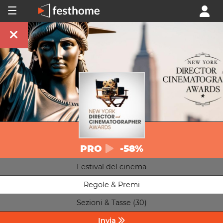
PRO
-58%
Festival del cinema
Regole & Premi
Sezioni & Tasse (30)
Invia