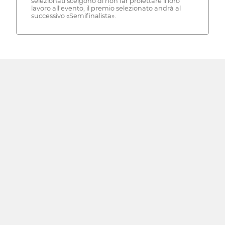
selezionati scelgono di non far proiettare il loro
lavoro all'evento, il premio selezionato andrà al
successivo «Semifinalista».