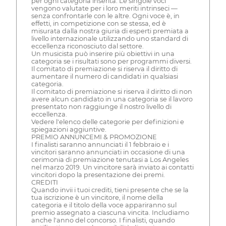
per ogni categoria inserita. Le singole voci
vengono valutate per i loro meriti intrinseci —
senza confrontarle con le altre. Ogni voce è, in
effetti, in competizione con se stessa, ed è
misurata dalla nostra giuria di esperti premiata a
livello internazionale utilizzando uno standard di
eccellenza riconosciuto dal settore.
Un musicista può inserire più obiettivi in una
categoria se i risultati sono per programmi diversi.
Il comitato di premiazione si riserva il diritto di
aumentare il numero di candidati in qualsiasi
categoria.
Il comitato di premiazione si riserva il diritto di non
avere alcun candidato in una categoria se il lavoro
presentato non raggiunge il nostro livello di
eccellenza.
Vedere l'elenco delle categorie per definizioni e
spiegazioni aggiuntive.
PREMIO ANNUNCEMI & PROMOZIONE
I finalisti saranno annunciati il 1 febbraio e i
vincitori saranno annunciati in occasione di una
cerimonia di premiazione tenutasi a Los Angeles
nel marzo 2019. Un vincitore sarà inviato ai contatti
vincitori dopo la presentazione dei premi.
CREDITI
Quando invii i tuoi crediti, tieni presente che se la
tua iscrizione è un vincitore, il nome della
categoria e il titolo della voce appariranno sul
premio assegnato a ciascuna vincita. Includiamo
anche l'anno del concorso. I finalisti, quando