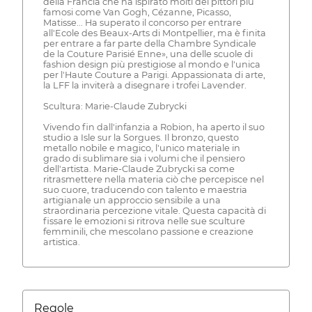
della Francia che ha ispirato molti dei pittori più
famosi come Van Gogh, Cézanne, Picasso,
Matisse... Ha superato il concorso per entrare
all'Ecole des Beaux-Arts di Montpellier, ma è finita
per entrare a far parte della Chambre Syndicale
de la Couture Parisié Enne», una delle scuole di
fashion design più prestigiose al mondo e l'unica
per l'Haute Couture a Parigi. Appassionata di arte,
la LFF la inviterà a disegnare i trofei Lavender.
Scultura: Marie-Claude Zubrycki
Vivendo fin dall'infanzia a Robion, ha aperto il suo
studio a Isle sur la Sorgues. Il bronzo, questo
metallo nobile e magico, l'unico materiale in
grado di sublimare sia i volumi che il pensiero
dell'artista. Marie-Claude Zubrycki sa come
ritrasmettere nella materia ciò che percepisce nel
suo cuore, traducendo con talento e maestria
artigianale un approccio sensibile a una
straordinaria percezione vitale. Questa capacità di
fissare le emozioni si ritrova nelle sue sculture
femminili, che mescolano passione e creazione
artistica.
Regole