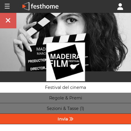
Festival del cinema
Regole & Premi
Sezioni & Tasse (1)
Invia