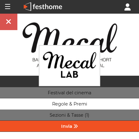
Festival del cinema
Regole & Premi
Sezioni & Tasse (1)
Invia