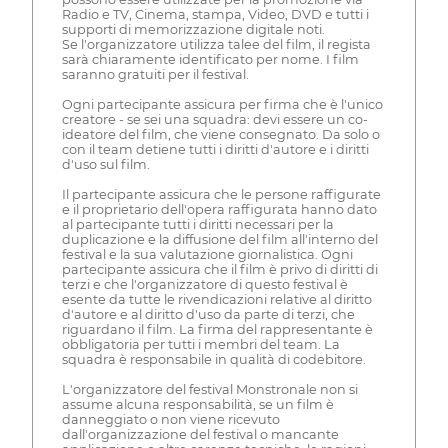
Radio e TV, Cinema, stampa, Video, DVD e tutti i
supporti di memorizzazione digitale noti.
Se l'organizzatore utilizza talee del film, il regista
sarà chiaramente identificato per nome. I film
saranno gratuiti per il festival.
Ogni partecipante assicura per firma che è l'unico
creatore - se sei una squadra: devi essere un co-
ideatore del film, che viene consegnato. Da solo o
con il team detiene tutti i diritti d'autore e i diritti
d'uso sul film.
Il partecipante assicura che le persone raffigurate
e il proprietario dell'opera raffigurata hanno dato
al partecipante tutti i diritti necessari per la
duplicazione e la diffusione del film all'interno del
festival e la sua valutazione giornalistica. Ogni
partecipante assicura che il film è privo di diritti di
terzi e che l'organizzatore di questo festival è
esente da tutte le rivendicazioni relative al diritto
d'autore e al diritto d'uso da parte di terzi, che
riguardano il film. La firma del rappresentante è
obbligatoria per tutti i membri del team. La
squadra è responsabile in qualità di codebitore.
L'organizzatore del festival Monstronale non si
assume alcuna responsabilità, se un film è
danneggiato o non viene ricevuto
dall'organizzazione del festival o mancante