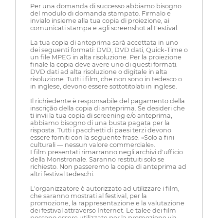
Per una domanda di successo abbiamo bisogno
del modulo di domanda stampato. Firmalo e
invialo insieme alla tua copia di proiezione, ai
comunicati stampa e agli screenshot al Festival.
La tua copia di anteprima sarà accettata in uno
dei seguenti formati: DVD, DVD dati, Quick-Time o
un file MPEG in alta risoluzione. Per la proiezione
finale la copia deve avere uno di questi formati:
DVD dati ad alta risoluzione o digitale in alta
risoluzione. Tutti i film, che non sono in tedesco o
in inglese, devono essere sottotitolati in inglese.
Il richiedente è responsabile del pagamento della
inscrição della copia di anteprima. Se desideri che
ti invii la tua copia di screening e/o anteprima,
abbiamo bisogno di una busta pagata per la
risposta. Tutti i pacchetti di paesi terzi devono
essere forniti con la seguente frase: «Solo a fini
culturali — nessun valore commerciale».
I film presentati rimarranno negli archivi d'ufficio
della Monstronale. Saranno restituiti solo se
richiesto. Non passeremo la copia di anteprima ad
altri festival tedeschi.
L'organizzatore è autorizzato ad utilizzare i film,
che saranno mostrati al festival, per la
promozione, la rappresentazione e la valutazione
dei festival attraverso Internet. Le talee dei film
possono essere utilizzate per la promozione via