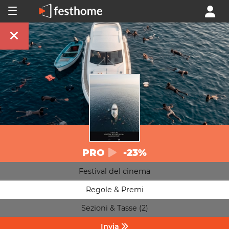
PRO
-23%
Festival del cinema
Regole & Premi
Sezioni & Tasse (2)
Invia