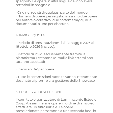
spagnolo. Le opere in altre lingue devono avere
sottotitoli in spagnolo.
• Origine: registi di qualsiasi parte del mondo.
• Numero di opere per regista: massimo due opere
per autore o collettivo (due cortometraggi, due
documentari o uno per ciascuno).
4. INVIO E QUOTA
• Periodo di presentazione: dal 18 maggio 2026 al
16 ottobre 2026 (incluso).
• Metodo di invio: esclusivamente tramite la
piattaforma Festhome (e-mail o link esterni non
saranno accettati).
• Inscrição: 3€ per opera.
◦ Tutte le commissioni raccolte vanno interamente
destinate ai premi e alla gestione dello Showcase.
5. PROCESSO DI SELEZIONE
Il comitato organizzatore di Luminiscente Estudio
Coop. V. esaminerà le opere in ordine di arrivo ed
effettuerà un filtro iniziale. Le opere
preselezionate passeranno a una seconda fase, in