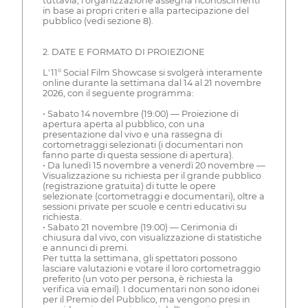
tuttavia, l'organizzazione assegna riconoscimenti
in base ai propri criteri e alla partecipazione del
pubblico (vedi sezione 8).
2. DATE E FORMATO DI PROIEZIONE
L'11° Social Film Showcase si svolgerà interamente
online durante la settimana dal 14 al 21 novembre
2026, con il seguente programma:
• Sabato 14 novembre (19:00) — Proiezione di
apertura aperta al pubblico, con una
presentazione dal vivo e una rassegna di
cortometraggi selezionati (i documentari non
fanno parte di questa sessione di apertura).
• Da lunedì 15 novembre a venerdì 20 novembre —
Visualizzazione su richiesta per il grande pubblico
(registrazione gratuita) di tutte le opere
selezionate (cortometraggi e documentari), oltre a
sessioni private per scuole e centri educativi su
richiesta.
• Sabato 21 novembre (19:00) — Cerimonia di
chiusura dal vivo, con visualizzazione di statistiche
e annunci di premi.
Per tutta la settimana, gli spettatori possono
lasciare valutazioni e votare il loro cortometraggio
preferito (un voto per persona, è richiesta la
verifica via email). I documentari non sono idonei
per il Premio del Pubblico, ma vengono presi in