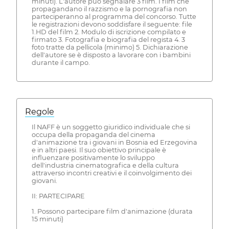
minuti). L'autore può segnalare 3 film. I film che
propagandano il razzismo e la pornografia non
parteciperanno al programma del concorso. Tutte
le registrazioni devono soddisfare il seguente: file
1.HD del film 2. Modulo di iscrizione compilato e
firmato 3. Fotografia e biografia del regista 4. 3
foto tratte da pellicola (minimo) 5. Dichiarazione
dell'autore se è disposto a lavorare con i bambini
durante il campo.
Regole
Il NAFF è un soggetto giuridico individuale che si
occupa della propaganda del cinema
d'animazione tra i giovani in Bosnia ed Erzegovina
e in altri paesi. Il suo obiettivo principale è
influenzare positivamente lo sviluppo
dell'industria cinematografica e della cultura
attraverso incontri creativi e il coinvolgimento dei
giovani.
II: PARTECIPARE
1. Possono partecipare film d'animazione (durata
15 minuti)