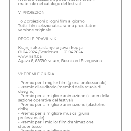
materiale nel catalogo del festival.
V: PROIEZIONI
1 o 2 proiezioni di ogni film al giorno.
Tutti i film selezionati saranno proiettati in
versione originale.
REGOLE PRAVILNIK
Krajnji rok za slanje prijava i kopija —
01.04.2024./Scadenza — 01.04.2024.
www.naff.ba
Agava 8, 88390 Neum, Bosnia ed Erzegovina
VI: PREMI E GIURIA
- Premio per il miglior film (giuria professionale)
- Premio di auditorio (membri della scuola di
disegno)
- Premio per la migliore animazione (leader della
sezione operativa del festival)
- Premio per la migliore animazione (plasteline-
dolls)
- Premio per la migliore musica (giuria
professionale)
- Premio per il miglior film d'animazione
studentesco
- Premio per la migliore arte