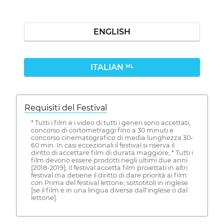
ENGLISH
ITALIAN
ML
Requisiti del Festival
* Tutti i film e i video di tutti i generi sono accettati,
concorso di cortometraggi fino a 30 minuti e
concorso cinematografico di media lunghezza 30-
60 min. In casi eccezionali il festival si riserva il
diritto di accettare film di durata maggiore; * Tutti i
film devono essere prodotti negli ultimi due anni
[2018-2019]; Il festival accetta film proiettati in altri
festival ma detiene il diritto di dare priorità ai film
con Prima del festival lettone; sottotitoli in inglese
[se il film è in una lingua diversa dall'inglese o dal
lettone].