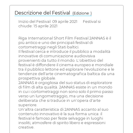
Descrizione del Festival
( Edizione: )
Inizio del Festival: 09 aprile 2021 Festival si
chiude: 15 aprile 2021
Riga International Short Film Festival 2ANNAS è il
più antico e uno dei principali festival di
cortometraggi negli Stati baltici.
Il festival cerca e introduce il pubblico a modalità
innovative di comunicazione audiovisiva
provenienti da tutto il mondo. L'obiettivo del
festival è diffondere il cinema europeo e mondiale
tra il pubblico lettone ed esplorare l'evoluzione e le
tendenze dell'arte cinematografica baltica da una
prospettiva globale.
2ANNAS è orgogliosa del suo status di esploratore
di film di alta qualità. 2ANNAS esiste in un mondo
in cui i cortometraggi non sono solo il primo passo
verso un lungometraggio, ma una decisione
deliberata che si traduce in un'opera d'arte
superiore.
Un'altra caratteristica di 2ANNAS accanto al suo
contenuto innovativo è la sua forma unica: il
festival è famoso per feste selvagge in luoghi
insoliti, atmosfere di spirito libero e espressioni
creative.