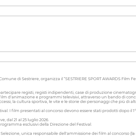
 il Comune di Sestriere, organizza il “SESTRIERE SPORT AWARDS Film Fe
rtecipare registi, registi indipendenti, case di produzione cinematogra
ilm d'animazione e programmi televisivi, attraverso un bando di concor
uccessi, la cultura sportiva, le vite e le storie dei personaggi che più di
ival. I film presentati al concorso devono essere stati prodotti dopo il 
ve, dal 21 al 25 luglio 2026.
 programma esclusivi della Direzione del Festival.
elezione, unica responsabile dell'ammissione dei film al concorso (la su