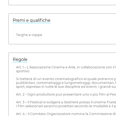
Premi e qualifiche
Targhe e coppe
Regole
Art. 1 – L'Associazione Cinema e Arte, in collaborazione con
sportivo.
Si tratterà di un evento cinematografico al quale potranno pa
pubblicitari, cortometraggi e lungometraggi, documentari, f
sport, espresso in tutte le sue discipline ed eventi, i grandi s
Art. 2 – Ogni produttore può presentare uno o più film al Fest
Art. 3 – Il Festival si svolgerà a Sestriere presso il cinema Fraite
I film selezionati saranno proiettati secondo le modalità e il
Art. 4 – Il Comitato Organizzatore nomina la Commissione di S