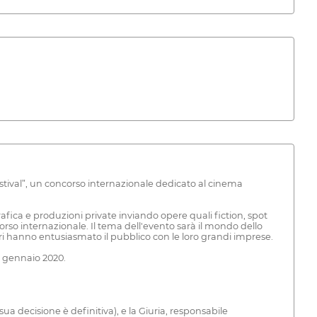
stival”, un concorso internazionale dedicato al cinema
fica e produzioni private inviando opere quali fiction, spot
so internazionale. Il tema dell'evento sarà il mondo dello
 altri hanno entusiasmato il pubblico con le loro grandi imprese.
1° gennaio 2020.
a decisione è definitiva), e la Giuria, responsabile