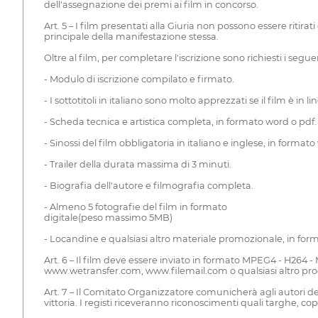
dell'assegnazione dei premi ai film in concorso.
Art. 5 – I film presentati alla Giuria non possono essere ritirat
principale della manifestazione stessa.
Oltre al film, per completare l'iscrizione sono richiesti i seguen
- Modulo di iscrizione compilato e firmato.
- I sottotitoli in italiano sono molto apprezzati se il film è in l
- Scheda tecnica e artistica completa, in formato word o pdf.
- Sinossi del film obbligatoria in italiano e inglese, in formato
- Trailer della durata massima di 3 minuti.
- Biografia dell'autore e filmografia completa.
- Almeno 5 fotografie del film in formato
digitale(peso massimo 5MB)
- Locandine e qualsiasi altro materiale promozionale, in form
Art. 6 – Il film deve essere inviato in formato MPEG4 - H264 -
www.wetransfer.com, www.filemail.com o qualsiasi altro progr
Art. 7 – Il Comitato Organizzatore comunicherà agli autori dell
vittoria. I registi riceveranno riconoscimenti quali targhe, co