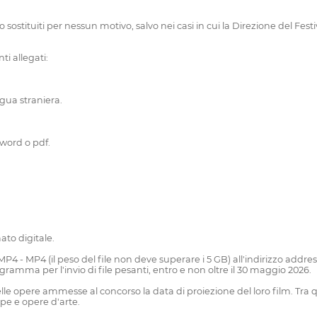
i o sostituiti per nessun motivo, salvo nei casi in cui la Direzione del Fe
ti allegati:
ingua straniera.
 word o pdf.
ato digitale.
 MP4 - MP4 (il peso del file non deve superare i 5 GB) all'indirizzo addr
amma per l'invio di file pesanti, entro e non oltre il 30 maggio 2026.
e opere ammesse al concorso la data di proiezione del loro film. Tra ques
ppe e opere d'arte.