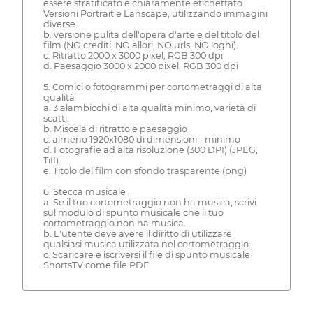
essere stratificato e chiaramente etichettato.
Versioni Portrait e Lanscape, utilizzando immagini
diverse.
b. versione pulita dell'opera d'arte e del titolo del
film (NO crediti, NO allori, NO urls, NO loghi).
c. Ritratto 2000 x 3000 pixel, RGB 300 dpi
d. Paesaggio 3000 x 2000 pixel, RGB 300 dpi
5. Cornici o fotogrammi per cortometraggi di alta
qualità
a. 3 alambicchi di alta qualità minimo, varietà di
scatti.
b. Miscela di ritratto e paesaggio
c. almeno 1920x1080 di dimensioni - minimo
d. Fotografie ad alta risoluzione (300 DPI) (JPEG,
Tiff)
e. Titolo del film con sfondo trasparente (png)
6. Stecca musicale
a. Se il tuo cortometraggio non ha musica, scrivi
sul modulo di spunto musicale che il tuo
cortometraggio non ha musica.
b. L'utente deve avere il diritto di utilizzare
qualsiasi musica utilizzata nel cortometraggio.
c. Scaricare e iscriversi il file di spunto musicale
ShortsTV come file PDF.