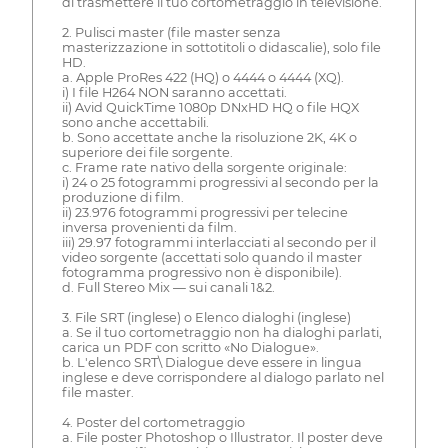
di trasmettere il tuo cortometraggio in televisione.
2. Pulisci master (file master senza
masterizzazione in sottotitoli o didascalie), solo file
HD.
a. Apple ProRes 422 (HQ) o 4444 o 4444 (XQ).
i) I file H264 NON saranno accettati.
ii) Avid QuickTime 1080p DNxHD HQ o file HQX
sono anche accettabili.
b. Sono accettate anche la risoluzione 2K, 4K o
superiore dei file sorgente.
c. Frame rate nativo della sorgente originale:
i) 24 o 25 fotogrammi progressivi al secondo per la
produzione di film.
ii) 23.976 fotogrammi progressivi per telecine
inversa provenienti da film.
iii) 29.97 fotogrammi interlacciati al secondo per il
video sorgente (accettati solo quando il master
fotogramma progressivo non è disponibile).
d. Full Stereo Mix — sui canali 1&2.
3. File SRT (inglese) o Elenco dialoghi (inglese)
a. Se il tuo cortometraggio non ha dialoghi parlati,
carica un PDF con scritto «No Dialogue».
b. L'elenco SRT\ Dialogue deve essere in lingua
inglese e deve corrispondere al dialogo parlato nel
file master.
4. Poster del cortometraggio
a. File poster Photoshop o Illustrator. Il poster deve