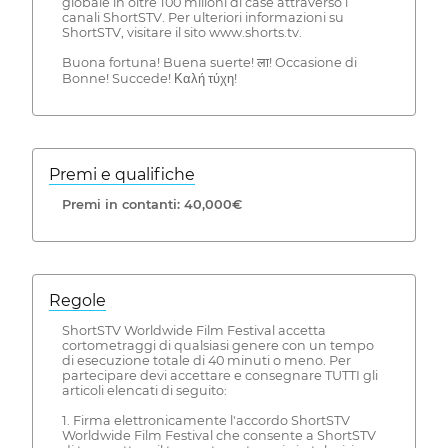
globale in oltre 100 milioni di case attraverso i
canali ShortSTV. Per ulteriori informazioni su
ShortSTV, visitare il sito www.shorts.tv.
Buona fortuna! Buena suerte! ला! Occasione di
Bonne! Succede! Καλή τύχη!
Premi e qualifiche
Premi in contanti: 40,000€
Regole
ShortSTV Worldwide Film Festival accetta
cortometraggi di qualsiasi genere con un tempo
di esecuzione totale di 40 minuti o meno. Per
partecipare devi accettare e consegnare TUTTI gli
articoli elencati di seguito:
1. Firma elettronicamente l'accordo ShortSTV
Worldwide Film Festival che consente a ShortSTV