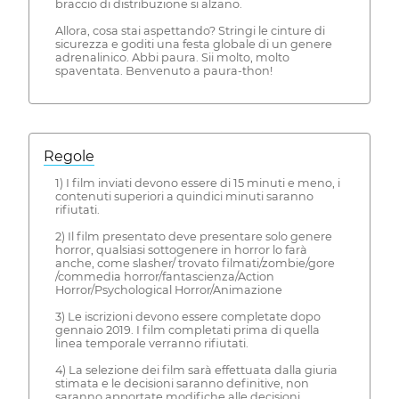
braccio di distribuzione si alzano.
Allora, cosa stai aspettando? Stringi le cinture di
sicurezza e goditi una festa globale di un genere
adrenalinico. Abbi paura. Sii molto, molto
spaventata. Benvenuto a paura-thon!
Regole
1) I film inviati devono essere di 15 minuti e meno, i
contenuti superiori a quindici minuti saranno
rifiutati.
2) Il film presentato deve presentare solo genere
horror, qualsiasi sottogenere in horror lo farà
anche, come slasher/ trovato filmati/zombie/gore
/commedia horror/fantascienza/Action
Horror/Psychological Horror/Animazione
3) Le iscrizioni devono essere completate dopo
gennaio 2019. I film completati prima di quella
linea temporale verranno rifiutati.
4) La selezione dei film sarà effettuata dalla giuria
stimata e le decisioni saranno definitive, non
saranno apportate modifiche alle decisioni.