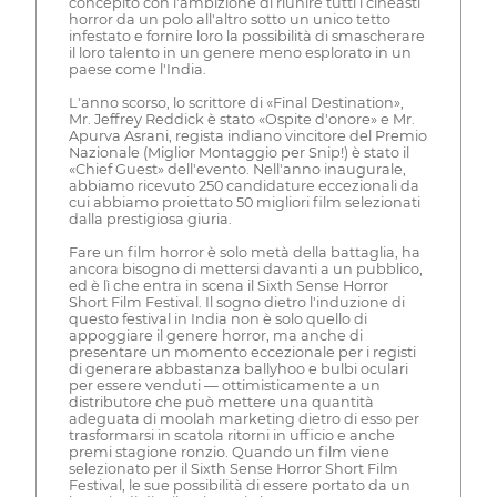
concepito con l'ambizione di riunire tutti i cineasti
horror da un polo all'altro sotto un unico tetto
infestato e fornire loro la possibilità di smascherare
il loro talento in un genere meno esplorato in un
paese come l'India.
L'anno scorso, lo scrittore di «Final Destination»,
Mr. Jeffrey Reddick è stato «Ospite d'onore» e Mr.
Apurva Asrani, regista indiano vincitore del Premio
Nazionale (Miglior Montaggio per Snip!) è stato il
«Chief Guest» dell'evento. Nell'anno inaugurale,
abbiamo ricevuto 250 candidature eccezionali da
cui abbiamo proiettato 50 migliori film selezionati
dalla prestigiosa giuria.
Fare un film horror è solo metà della battaglia, ha
ancora bisogno di mettersi davanti a un pubblico,
ed è lì che entra in scena il Sixth Sense Horror
Short Film Festival. Il sogno dietro l'induzione di
questo festival in India non è solo quello di
appoggiare il genere horror, ma anche di
presentare un momento eccezionale per i registi
di generare abbastanza ballyhoo e bulbi oculari
per essere venduti — ottimisticamente a un
distributore che può mettere una quantità
adeguata di moolah marketing dietro di esso per
trasformarsi in scatola ritorni in ufficio e anche
premi stagione ronzio. Quando un film viene
selezionato per il Sixth Sense Horror Short Film
Festival, le sue possibilità di essere portato da un