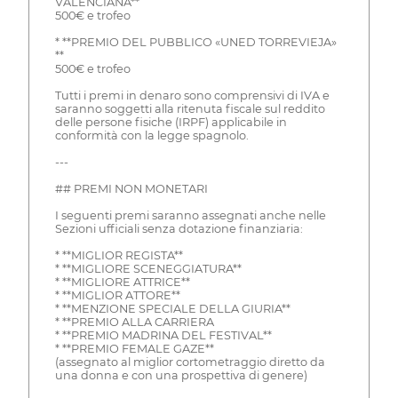
VALENCIANA**
500€ e trofeo
* **PREMIO DEL PUBBLICO «UNED TORREVIEJA»
**
500€ e trofeo
Tutti i premi in denaro sono comprensivi di IVA e
saranno soggetti alla ritenuta fiscale sul reddito
delle persone fisiche (IRPF) applicabile in
conformità con la legge spagnolo.
---
## PREMI NON MONETARI
I seguenti premi saranno assegnati anche nelle
Sezioni ufficiali senza dotazione finanziaria:
* **MIGLIOR REGISTA**
* **MIGLIORE SCENEGGIATURA**
* **MIGLIORE ATTRICE**
* **MIGLIOR ATTORE**
* **MENZIONE SPECIALE DELLA GIURIA**
* **PREMIO ALLA CARRIERA
* **PREMIO MADRINA DEL FESTIVAL**
* **PREMIO FEMALE GAZE**
(assegnato al miglior cortometraggio diretto da
una donna e con una prospettiva di genere)