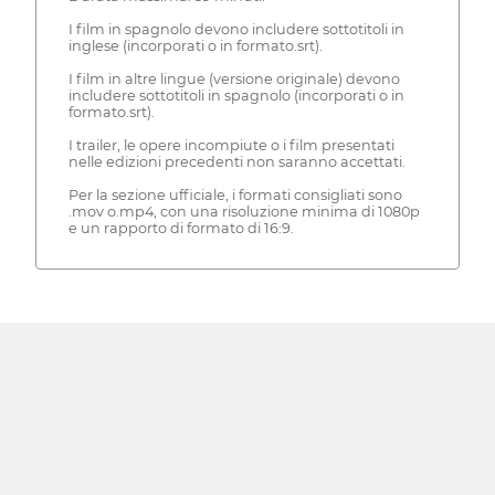
I film in spagnolo devono includere sottotitoli in
inglese (incorporati o in formato.srt).
I film in altre lingue (versione originale) devono
includere sottotitoli in spagnolo (incorporati o in
formato.srt).
I trailer, le opere incompiute o i film presentati
nelle edizioni precedenti non saranno accettati.
Per la sezione ufficiale, i formati consigliati sono
.mov o.mp4, con una risoluzione minima di 1080p
e un rapporto di formato di 16:9.