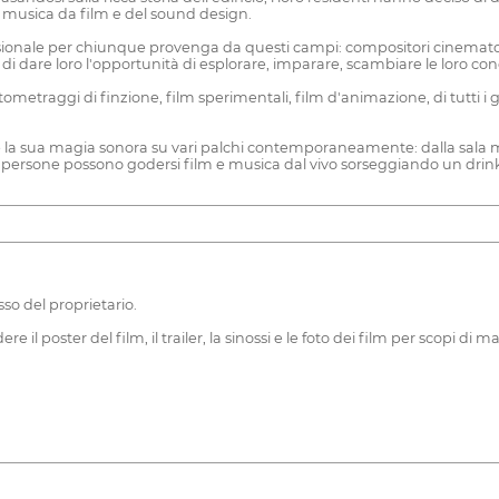
a musica da film e del sound design.
ssionale per chiunque provenga da questi campi: compositori cinematogr
ne di dare loro l'opportunità di esplorare, imparare, scambiare le loro co
ortometraggi di finzione, film sperimentali, film d'animazione, di tutti i
dere la sua magia sonora su vari palchi contemporaneamente: dalla sal
le persone possono godersi film e musica dal vivo sorseggiando un drink s
sso del proprietario.
idere il poster del film, il trailer, la sinossi e le foto dei film per scopi d