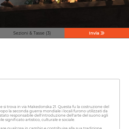
Sezioni & Tasse (3)
Invia
he si trova in via Makedonska 21. Questa fu la costruzione del
Dopo la seconda guerra mondiale i locali furono utilizzati da
stato responsabile dell'introduzione dell'arte del suono agli
ignificato artistico, culturale e sociale.
i dare qualcosa in cambio e contribuire alla sua tradizione