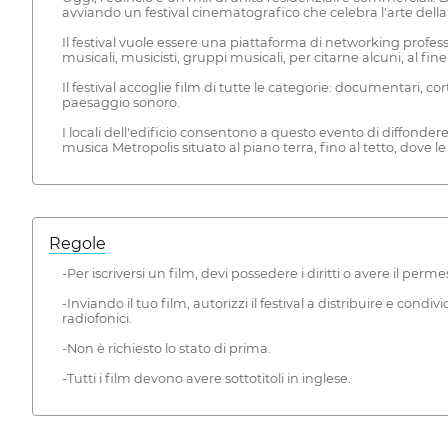
avviando un festival cinematografico che celebra l'arte dell
Il festival vuole essere una piattaforma di networking profe
musicali, musicisti, gruppi musicali, per citarne alcuni, al fi
Il festival accoglie film di tutte le categorie: documentari, c
paesaggio sonoro.
I locali dell'edificio consentono a questo evento di diffon
musica Metropolis situato al piano terra, fino al tetto, dove 
Regole
-Per iscriversi un film, devi possedere i diritti o avere il perme
-Inviando il tuo film, autorizzi il festival a distribuire e condiv
radiofonici.
-Non è richiesto lo stato di prima.
-Tutti i film devono avere sottotitoli in inglese.