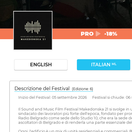
PRO
-18%
ENGLISH
ITALIAN
ML
Descrizione del Festival
( Edizione: 6)
Inizio del Festival: 05 settembre 2026 Festival si chiude: 0
Il Sound and Music Film Festival Makedonska 21 si svolge in un 
sindacato dei lavoratori più forte dell'epoca, fondato per pro
Radio Belgrado come sede dello Studio 10, che era la sede dei
ascoltatori di Belgrado e di renderla una parte essenziale del
Oggi, l'edificio è un mix di unità residenziali e commerciali. B