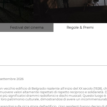
Festival del cinema
Regole & Premi
6 settembre 2026
vecchio edificio di Belgrado risalente all'inizio del XX secolo (1928), c
muovere valori altamente rispettati di rispetto reciproco e solidarietà. 
 più significativi drammi radiofonici e dischi musicali. Questo luogo è 
 loro patrimonio culturale, dimostrandosi di avere un incommensurabile s
asandosi sulla ricca storia dell'edificio, i loro residenti hanno deciso d