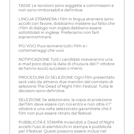
TASSE Le Iscrizioni sono soggette a commissioni e
non sono rimborsabili e definitive.
LINGUA STRANIERA I film in lingua straniera sono
accolti con favore, dobbiamo insistere sul fatto che
i film di dialogo non inglesi debbano essere
sottotitolati in inglese. Preferiamo non farli
soprannominare.
PIÙ VOCI Puoi iscriversi tutti i film e i
cortometraggi che vuoi.
NOTIFICAZIONE Tutti i candidati riceveranno una
e-mail poco dopo la data di chiusura del 1° ottobre
se hanno avuto successo o meno.
PROCEDURA DI SELEZIONE Ogni film presentato
sarà visto da almeno due membri del comitato di
selezione The Dead of Night Film Festival. Tutte le
decisioni sono definitive.
SELEZIONE Se selezionato, la copia di proiezione
del film deve essere con noi entro e non oltre il 1°
ottobre e una volta selezionato garantirete che il
film non può essere ritirato dal festival.
PUBBLICITÀ E STAMPA Inviandoti a Dead of Night
accetti l'uso di alambicchi in stampa e pubblicità
per il festival. Questi possono essere inclusi nel