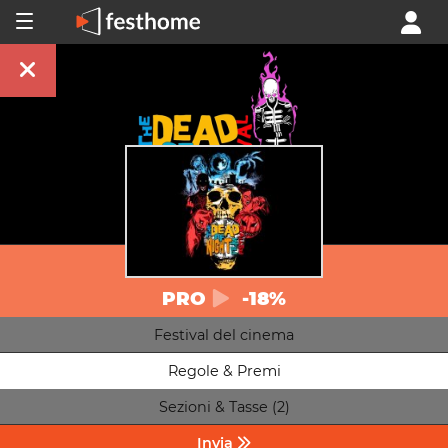
PRO
-18%
Festival del cinema
Regole & Premi
Sezioni & Tasse (2)
Invia