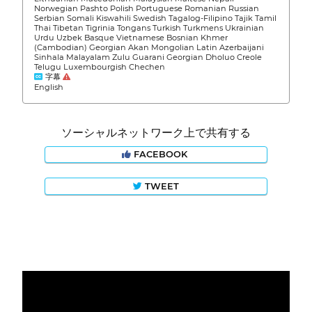
Norwegian Pashto Polish Portuguese Romanian Russian
Serbian Somali Kiswahili Swedish Tagalog-Filipino Tajik Tamil
Thai Tibetan Tigrinia Tongans Turkish Turkmens Ukrainian
Urdu Uzbek Basque Vietnamese Bosnian Khmer
(Cambodian) Georgian Akan Mongolian Latin Azerbaijani
Sinhala Malayalam Zulu Guarani Georgian Dholuo Creole
Telugu Luxembourgish Chechen
字幕
English
ソーシャルネットワーク上で共有する
FACEBOOK
TWEET