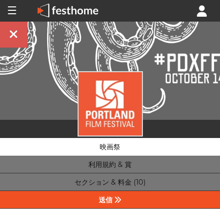
映画祭
利用規約 & 賞
セクション & 料金 (10)
送信