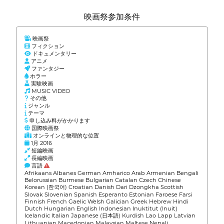
映画祭参加条件
映画祭
フィクション
ドキュメンタリー
アニメ
ファンタジー
ホラー
実験映画
MUSIC VIDEO
その他
ジャンル
テーマ
申し込み料がかかります
国際映画祭
オンラインと物理的な位置
1月 2016
短編映画
長編映画
言語
Afrikaans Albanes German Amharico Arab Armenian Bengali
Belorussian Burmese Bulgarian Catalan Czech Chinese
Korean (한국어) Croatian Danish Dari Dzongkha Scottish
Slovak Slovenian Spanish Esperanto Estonian Faroese Farsi
Finnish French Gaelic Welsh Galician Greek Hebrew Hindi
Dutch Hungarian English Indonesian Inuktitut (Inuit)
Icelandic Italian Japanese (日本語) Kurdish Lao Lapp Latvian
Lithuanian Macedonian Malaysian Maltese Nepali