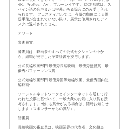
4K、ProRes、AVI、ブルーレイです。 DCP形式は、ス
ペイン語の音声または字幕がある場合にのみ受け入れ
られます。 フェスティバルでは、有償の郵便による返
送手段が含まれていない限り、展示に使用されたディ
スクは返却されません。
アワード
審査員賞:
審査員は、映画祭のすべての公式セクションの中か
ら、組織が発行した卒業証書を授与します。
公式長編映画部門:最優秀長編映画、最優秀監督賞、最
優秀パフォーマンス賞
公式短編映画部門:最優秀国際短編映画、最優秀国内短
編映画:
ソーシャルネットワークとインターネットを通じて行
われた投票に基づいて、一般大衆のお気に入り賞も授
与されます。 他にも賞金がある場合は、随時お知らせ
します（スポンサーからの賞品）。
陪審員
長編映画の審査員は、映画業界の代表者、文化担当