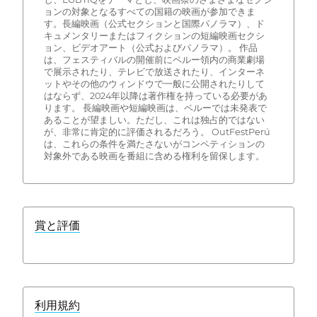
ョンの対象となるすべての国籍の映画が参加できま
す。長編映画（公式セクションと国際パノラマ）、ド
キュメンタリーまたはフィクションの短編映画セクシ
ョン、ビデオアート（公式およびパノラマ）。 作品
は、フェスティバルの開催前にペルー領内の商業劇場
で展示されたり、テレビで放送されたり、インターネ
ットやその他のウィンドウで一般に公開されたりして
はならず、2024年以降は著作権を持っている必要があ
ります。 長編映画や短編映画は、ペルーでは未発表で
あることが望ましい。ただし、これは独占的ではない
が、非常に肯定的に評価されるだろう。 OutFestPerú
は、これらの条件を満たさないがコンペティションの
対象外である映画を番組に含める権利を留保します。
賞と評価
利用規約