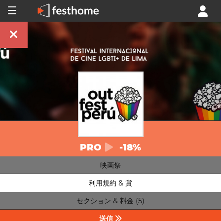
PRO
-18%
映画祭
利用規約 & 賞
セクション & 料金 (5)
送信