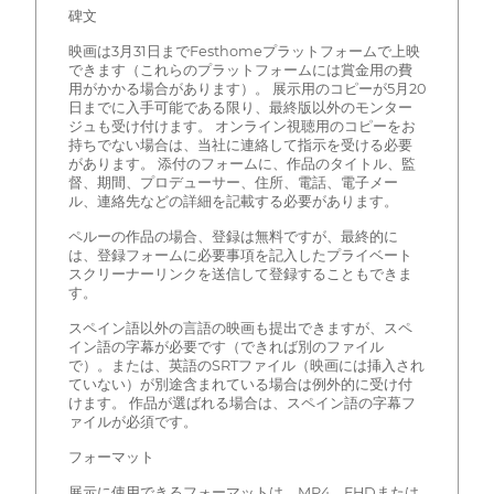
碑文
映画は3月31日までFesthomeプラットフォームで上映
できます（これらのプラットフォームには賞金用の費
用がかかる場合があります）。 展示用のコピーが5月20
日までに入手可能である限り、最終版以外のモンター
ジュも受け付けます。 オンライン視聴用のコピーをお
持ちでない場合は、当社に連絡して指示を受ける必要
があります。 添付のフォームに、作品のタイトル、監
督、期間、プロデューサー、住所、電話、電子メー
ル、連絡先などの詳細を記載する必要があります。
ペルーの作品の場合、登録は無料ですが、最終的に
は、登録フォームに必要事項を記入したプライベート
スクリーナーリンクを送信して登録することもできま
す。
スペイン語以外の言語の映画も提出できますが、スペ
イン語の字幕が必要です（できれば別のファイル
で）。または、英語のSRTファイル（映画には挿入され
ていない）が別途含まれている場合は例外的に受け付
けます。 作品が選ばれる場合は、スペイン語の字幕フ
ァイルが必須です。
フォーマット
展示に使用できるフォーマットは、MP4、FHDまたは