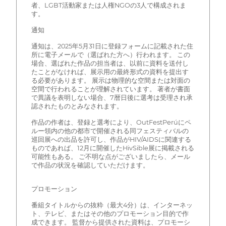
者、LGBT活動家または人権NGOの3人で構成されま
す。
通知
通知は、2025年5月31日に登録フォームに記載された住
所に電子メールで（選ばれた方へ）行われます。 この
場合、選ばれた作品の担当者は、以前に資料を送付し
たことがなければ、展示用の最終形式の資料を提出す
る必要があります。 展示は物理的な空間または対面の
空間で行われることが理解されています。 著者が書面
で異議を表明しない場合、7暦日後に選考は受理され承
認されたものとみなされます。
作品の作者は、登録と選考により、OutFestPerúにペ
ルー領内の他の都市で開催される同フェスティバルの
巡回展への出品を許可し、作品がHIV/AIDSに関連する
ものであれば、12月に開催したHivSible展に掲載される
可能性もある。 ご不明な点がございましたら、メール
で作品の状況を確認していただけます。
プロモーション
番組タイトルからの抜粋（最大4分）は、インターネッ
ト、テレビ、またはその他のプロモーション目的で作
成できます。 監督から提供された資料は、プロモーシ