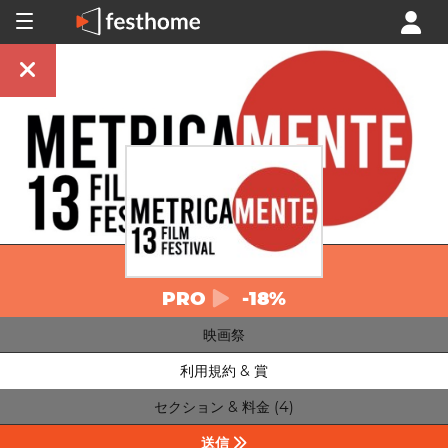
PRO
-18%
映画祭
利用規約 & 賞
セクション & 料金 (4)
送信