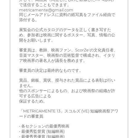
で送信することもできます。
metricamente@gmail.com
同じメールアドレスに資料の紙写真をファイル経由で
添付する。
展覧会の公式カタログのデータを正しく書き写すた
め、参加者は映画に関するポスター、写真、情報の公
開をお願いします。
審査員は、教師、映画ファン、ScorZe'の文化責任者、
音楽マスター、映画祭の芸術監督で構成され、イタリ
ア映画界の著名人が議長を務めます。
審査員の決定は最終的なものです。
賞品、銘板、賞状、授与された賞品による表彰は行い
ません。
他のスポンサーによるもの、および映画祭の組織が許
可する広告による
保証するため。
「METRICAMENTE 13」スコルズ (VE) 短編映画祭アワ
ードの審査員:
• 各セクションの最優秀映画
• 最優秀監督賞 (短編映画)
• 最優秀男優賞 (短編映画)