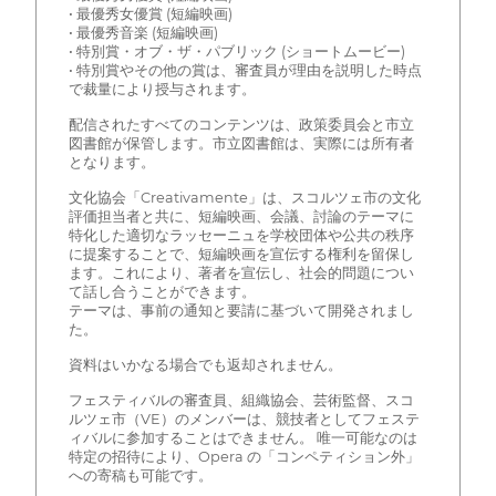
• 最優秀女優賞 (短編映画)
• 最優秀音楽 (短編映画)
• 特別賞・オブ・ザ・パブリック (ショートムービー)
• 特別賞やその他の賞は、審査員が理由を説明した時点
で裁量により授与されます。
配信されたすべてのコンテンツは、政策委員会と市立
図書館が保管します。市立図書館は、実際には所有者
となります。
文化協会「Creativamente」は、スコルツェ市の文化
評価担当者と共に、短編映画、会議、討論のテーマに
特化した適切なラッセーニュを学校団体や公共の秩序
に提案することで、短編映画を宣伝する権利を留保し
ます。これにより、著者を宣伝し、社会的問題につい
て話し合うことができます。
テーマは、事前の通知と要請に基づいて開発されまし
た。
資料はいかなる場合でも返却されません。
フェスティバルの審査員、組織協会、芸術監督、スコ
ルツェ市（VE）のメンバーは、競技者としてフェステ
ィバルに参加することはできません。 唯一可能なのは
特定の招待により、Opera の「コンペティション外」
への寄稿も可能です。