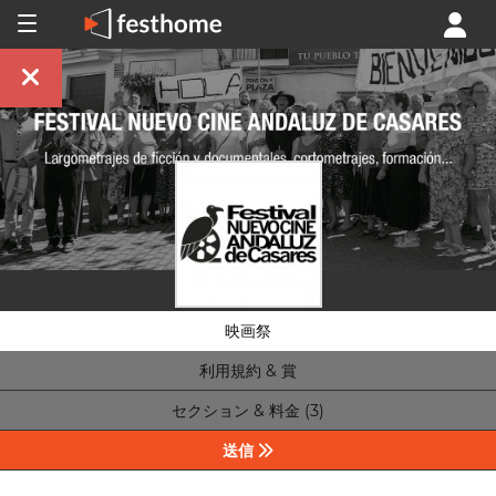
映画祭
利用規約 & 賞
セクション & 料金 (3)
送信