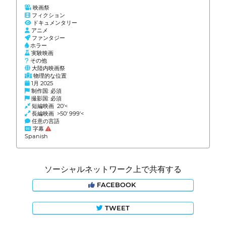
映画祭
フィクション
ドキュメンタリー
アニメ
ファンタジー
ホラー
実験映画
その他
大陸内映画祭
物理的な位置
1月 2025
制作国: 必須
撮影国: 必須
短編映画 20'<
長編映画 >50' 999'<
任意の言語
字幕
Spanish
ソーシャルネットワーク上で共有する
FACEBOOK
TWEET