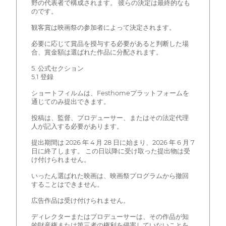
野の代表者で構成されます。 彼らの決定は最終的なも
のです。
観客賞は映画祭の参加者によって決定されます。
必要に応じて賞品を授与する必要があると判断した場
合、賞金額は選ばれた作品に分配されます。
5. 公式セクション
5.1 登録
ショートフィルムは、Festhomeプラットフォームを
通じてのみ提出できます。
投稿は、監督、プロデューサー、またはその法定代理
人が記入する必要があります。
提出期間は 2026 年 4 月 28 日に始まり、2026 年 6 月 7
日に終了します。 この日以降に受け取った提出物は受
け付けられません。
いったん選ばれた映画は、映画祭プログラムから撤回
することはできません。
広告作品は受け付けられません。
ディレクターまたはプロデューサーは、その作品が知
的財産権または第三者の権利を侵害していないことを