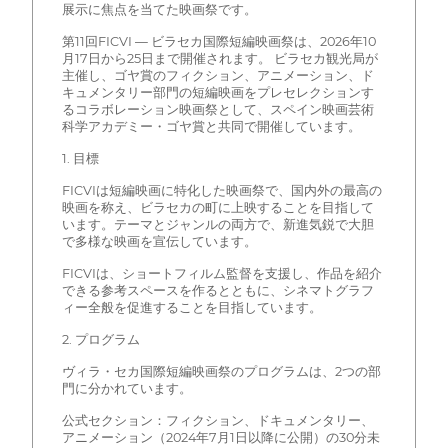
展示に焦点を当てた映画祭です。
第11回FICVI — ビラセカ国際短編映画祭は、2026年10
月17日から25日まで開催されます。 ビラセカ観光局が
主催し、ゴヤ賞のフィクション、アニメーション、ド
キュメンタリー部門の短編映画をプレセレクションす
るコラボレーション映画祭として、スペイン映画芸術
科学アカデミー・ゴヤ賞と共同で開催しています。
1. 目標
FICVIは短編映画に特化した映画祭で、国内外の最高の
映画を称え、ビラセカの町に上映することを目指して
います。テーマとジャンルの両方で、新進気鋭で大胆
で多様な映画を宣伝しています。
FICVIは、ショートフィルム監督を支援し、作品を紹介
できる参考スペースを作るとともに、シネマトグラフ
ィー全般を促進することを目指しています。
2. プログラム
ヴィラ・セカ国際短編映画祭のプログラムは、2つの部
門に分かれています。
公式セクション：フィクション、ドキュメンタリー、
アニメーション（2024年7月1日以降に公開）の30分未