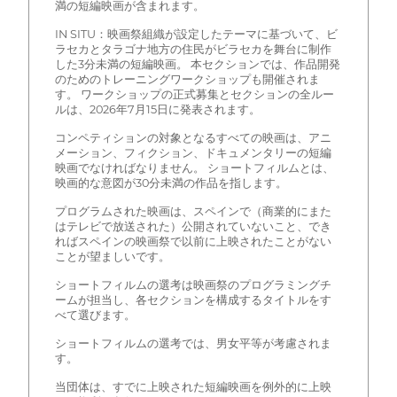
満の短編映画が含まれます。
IN SITU：映画祭組織が設定したテーマに基づいて、ビ
ラセカとタラゴナ地方の住民がビラセカを舞台に制作
した3分未満の短編映画。 本セクションでは、作品開発
のためのトレーニングワークショップも開催されま
す。 ワークショップの正式募集とセクションの全ルー
ルは、2026年7月15日に発表されます。
コンペティションの対象となるすべての映画は、アニ
メーション、フィクション、ドキュメンタリーの短編
映画でなければなりません。 ショートフィルムとは、
映画的な意図が30分未満の作品を指します。
プログラムされた映画は、スペインで（商業的にまた
はテレビで放送された）公開されていないこと、でき
ればスペインの映画祭で以前に上映されたことがない
ことが望ましいです。
ショートフィルムの選考は映画祭のプログラミングチ
ームが担当し、各セクションを構成するタイトルをす
べて選びます。
ショートフィルムの選考では、男女平等が考慮されま
す。
当団体は、すでに上映された短編映画を例外的に上映