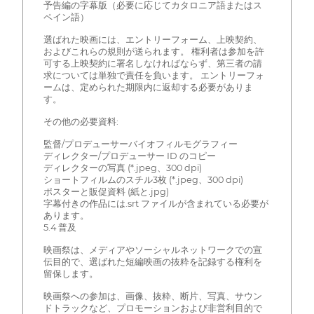
予告編の字幕版（必要に応じてカタロニア語またはス
ペイン語）
選ばれた映画には、エントリーフォーム、上映契約、
およびこれらの規則が送られます。 権利者は参加を許
可する上映契約に署名しなければならず、第三者の請
求については単独で責任を負います。 エントリーフォ
ームは、定められた期限内に返却する必要がありま
す。
その他の必要資料:
監督/プロデューサーバイオフィルモグラフィー
ディレクター/プロデューサー ID のコピー
ディレクターの写真 (*.jpeg、300 dpi)
ショートフィルムのスチル3枚 (*.jpeg、300 dpi)
ポスターと販促資料 (紙と.jpg)
字幕付きの作品には.srt ファイルが含まれている必要が
あります。
5.4 普及
映画祭は、メディアやソーシャルネットワークでの宣
伝目的で、選ばれた短編映画の抜粋を記録する権利を
留保します。
映画祭への参加は、画像、抜粋、断片、写真、サウン
ドトラックなど、プロモーションおよび非営利目的で