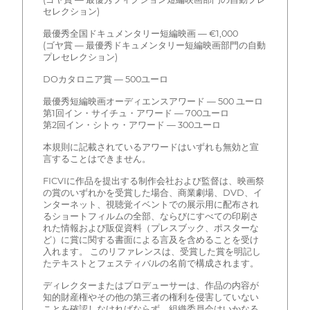
セレクション)
最優秀全国ドキュメンタリー短編映画 — €1,000
(ゴヤ賞 — 最優秀ドキュメンタリー短編映画部門の自動
プレセレクション)
DOカタロニア賞 — 500ユーロ
最優秀短編映画オーディエンスアワード — 500 ユーロ
第1回イン・サイチュ・アワード — 700ユーロ
第2回イン・シトゥ・アワード — 300ユーロ
本規則に記載されているアワードはいずれも無効と宣
言することはできません。
FICVIに作品を提出する制作会社および監督は、映画祭
の賞のいずれかを受賞した場合、商業劇場、DVD、イ
ンターネット、視聴覚イベントでの展示用に配布され
るショートフィルムの全部、ならびにすべての印刷さ
れた情報および販促資料（プレスブック、ポスターな
ど）に賞に関する書面による言及を含めることを受け
入れます。 このリファレンスは、受賞した賞を明記し
たテキストとフェスティバルの名前で構成されます。
ディレクターまたはプロデューサーは、作品の内容が
知的財産権やその他の第三者の権利を侵害していない
ことを確認しなければならず、組織委員会はいかなる