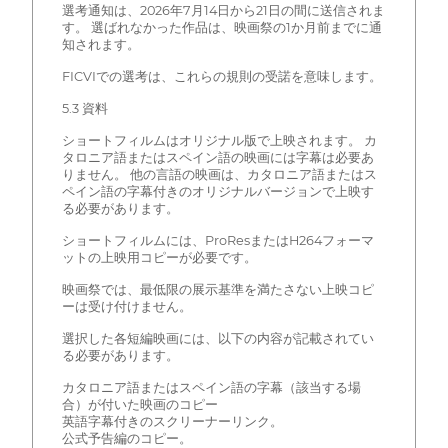
選考通知は、2026年7月14日から21日の間に送信されま
す。 選ばれなかった作品は、映画祭の1か月前までに通
知されます。
FICVIでの選考は、これらの規則の受諾を意味します。
5.3 資料
ショートフィルムはオリジナル版で上映されます。 カ
タロニア語またはスペイン語の映画には字幕は必要あ
りません。 他の言語の映画は、カタロニア語またはス
ペイン語の字幕付きのオリジナルバージョンで上映す
る必要があります。
ショートフィルムには、ProResまたはH264フォーマ
ットの上映用コピーが必要です。
映画祭では、最低限の展示基準を満たさない上映コピ
ーは受け付けません。
選択した各短編映画には、以下の内容が記載されてい
る必要があります。
カタロニア語またはスペイン語の字幕（該当する場
合）が付いた映画のコピー
英語字幕付きのスクリーナーリンク。
公式予告編のコピー。