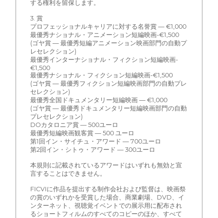
する権利を留保します。
3. 賞
プロフェッショナルキャリアに対する名誉賞 — €1,000
最優秀ナショナル・アニメーション短編映画-€1,500
(ゴヤ賞 — 最優秀短編アニメーション映画部門の自動プ
レセレクション)
最優秀インターナショナル・フィクション短編映画-
€1,500
最優秀ナショナル・フィクション短編映画-€1,500
(ゴヤ賞 — 最優秀フィクション短編映画部門の自動プレ
セレクション)
最優秀全国ドキュメンタリー短編映画 — €1,000
(ゴヤ賞 — 最優秀ドキュメンタリー短編映画部門の自動
プレセレクション)
DOカタロニア賞 — 500ユーロ
最優秀短編映画観客賞 — 500 ユーロ
第1回イン・サイチュ・アワード — 700ユーロ
第2回イン・シトゥ・アワード — 300ユーロ
本規則に記載されているアワードはいずれも無効と宣
言することはできません。
FICVIに作品を提出する制作会社および監督は、映画祭
の賞のいずれかを受賞した場合、商業劇場、DVD、イ
ンターネット、視聴覚イベントでの展示用に配布され
るショートフィルムのすべてのコピーのほか、すべて