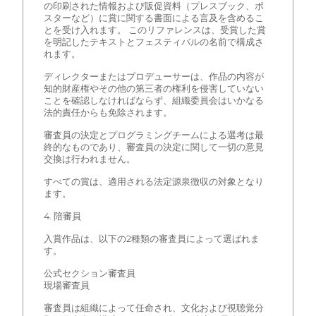
の印刷された情報および販促資料（プレスブック、ポ
スターなど）に賞に関する書面による言及を含めるこ
とを受け入れます。 このリファレンスは、受賞した賞
を明記したテキストとフェスティバルの名前で構成さ
れます。
ディレクターまたはプロデューサーは、作品の内容が
知的財産権やその他の第三者の権利を侵害していない
ことを確認しなければならず、組織委員会はいかなる
法的責任からも免除されます。
審査員の決定とプログラミングチームによる選考は最
終的なものであり、審査員の決定に関して一切の意見
交換は行われません。
すべての賞は、適用される法定源泉徴収の対象となり
ます。
4. 陪審員
入賞作品は、以下の2種類の審査員によって選ばれま
す。
公式セクション審査員
現場審査員
審査員は組織によって任命され、文化および視聴覚分