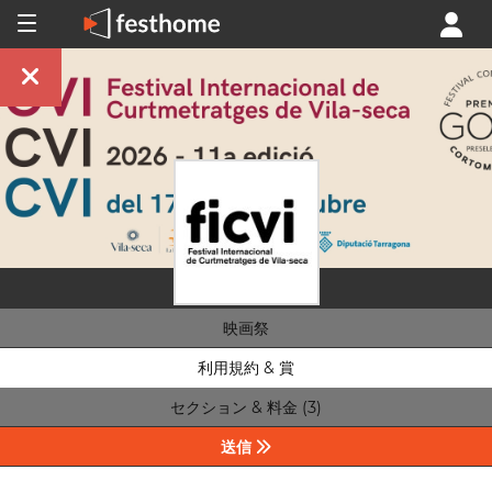
映画祭
利用規約 & 賞
セクション & 料金 (3)
送信