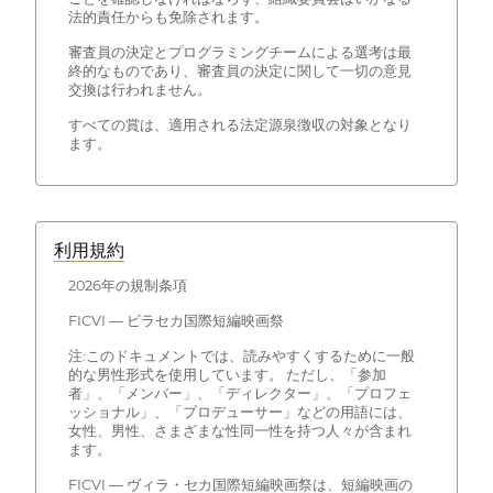
法的責任からも免除されます。
審査員の決定とプログラミングチームによる選考は最
終的なものであり、審査員の決定に関して一切の意見
交換は行われません。
すべての賞は、適用される法定源泉徴収の対象となり
ます。
利用規約
2026年の規制条項
FICVI — ビラセカ国際短編映画祭
注:このドキュメントでは、読みやすくするために一般
的な男性形式を使用しています。 ただし、「参加
者」、「メンバー」、「ディレクター」、「プロフェ
ッショナル」、「プロデューサー」などの用語には、
女性、男性、さまざまな性同一性を持つ人々が含まれ
ます。
FICVI — ヴィラ・セカ国際短編映画祭は、短編映画の