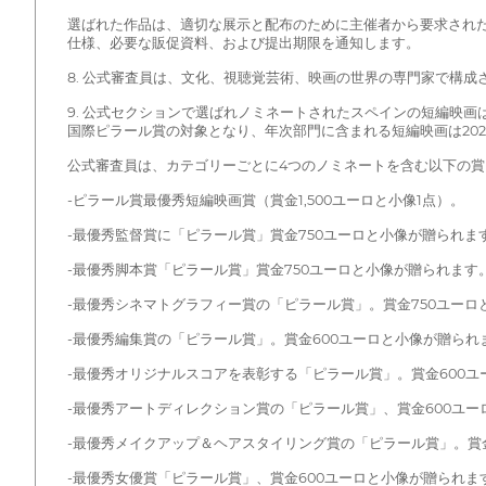
選ばれた作品は、適切な展示と配布のために主催者から要求され
仕様、必要な販促資料、および提出期限を通知します。
8. 公式審査員は、文化、視聴覚芸術、映画の世界の専門家で構
9. 公式セクションで選ばれノミネートされたスペインの短編映画
国際ピラール賞の対象となり、年次部門に含まれる短編映画は20
公式審査員は、カテゴリーごとに4つのノミネートを含む以下の賞
-ピラール賞最優秀短編映画賞（賞金1,500ユーロと小像1点）。
-最優秀監督賞に「ピラール賞」賞金750ユーロと小像が贈られま
-最優秀脚本賞「ピラール賞」賞金750ユーロと小像が贈られます
-最優秀シネマトグラフィー賞の「ピラール賞」。賞金750ユーロ
-最優秀編集賞の「ピラール賞」。賞金600ユーロと小像が贈られ
-最優秀オリジナルスコアを表彰する「ピラール賞」。賞金600
-最優秀アートディレクション賞の「ピラール賞」、賞金600ユー
-最優秀メイクアップ＆ヘアスタイリング賞の「ピラール賞」。賞
-最優秀女優賞「ピラール賞」、賞金600ユーロと小像が贈られま