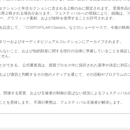
公式セクションと年次セクションに含まれる上映のみに限定されます。 受賞作
は再上映される場合があります。 フェスティバルへの登録により、組織は、
ター、グラフィック素材、および抜粋を使用することが許可されます。
記念して、「CORTOPILAR Classics」などのショーケースで、今
メンタリーおよびオーディオビジュアルコレクションにアーカイブされます。
にならないこと、および知的財産に関する現行の法律に準拠していることを保証
ません。
ることができる。 公式審査員は、授賞プロセス中に採択された基準や決定に対
ア、および適切と判断するその他のメディアを通じて、その活動やプログラムの
保し、関連する変更、および主催者の制御が及ばない状況によるフェスティバル
ることを意味します。 不測の事態は、フェスティバル主催者が解決します。