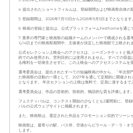
4. 提出されたショートフィルムは、登録期間および映画祭自体
5. 登録期間は、2026年7月10日から2026年9月5日までとなります
6. 映画の登録と提出は、公式プラットフォームFesthomeを通
7. 業界の専門家と映画祭の組織チームのメンバーで構成される選
ら14日までの映画祭期間中、主催者が決定した映画館で上映され
公式セレクション上映会へのアクセスは、シーズンチケットと個人
的でのみ使用され、営利目的には使用されません。 すべての収益
る権利を一切発生させずに、この上映会へのアクセスシステムを
選考委員会は、提出されたすべての短編映画の中から、「年次部
た映画祭の活動の一環として、2027年を通して定期的に開催さ
となります。 年次セクションの上映は無料で、定員に達するまで
選考委員会は、作品の芸術的、技術的、物語的な質を評価します。 
フェスティバルは、コンテスト開始の少なくとも2週間前に、登録
バルの公式ウェブサイトに掲載されます。
また、映画祭は、選定された作品をプロモーション目的でソーシ
映画祭は、最寄りの駅、バス停、空港からピラール・デ・ラ・オ
します。