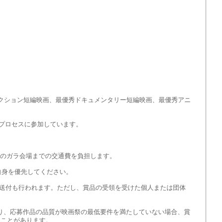
秀フィクション短編映画、最優秀ドキュメンタリー短編映画、最優秀アニ
選考プロセスに参加しています。
ダのガラ会場までの交通費を負担します。
自身を優先してください。
送付も行われます。ただし、賞品の受領を受けた個人または団体
たり、応募作品の品質が映画祭の最低要件を満たしていない場合、賞
ることがあります。