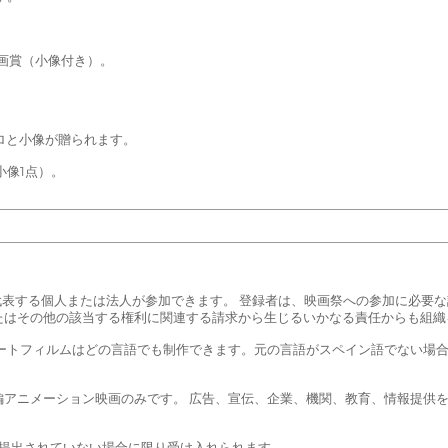
。
画賞（小像付き）。
ロと小像が贈られます。
小像1点）。
に代表する個人または法人が参加できます。 登録者は、映画祭への参加に必要
たはその他の該当する権利に関連する請求から生じるいかなる責任からも組織
ートフィルムはどの言語でも制作できます。元の言語がスペイン語でない場合
短編アニメーション映画のみです。 広告、宣伝、企業、機関、教育、情報提供
。
画祭に提出されていない場合に限り受け入れられます。