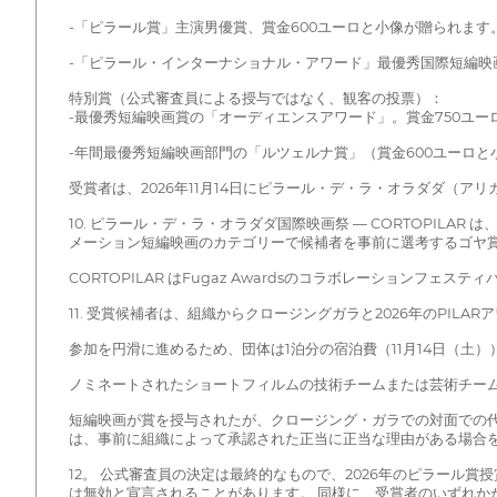
-「ピラール賞」主演男優賞、賞金600ユーロと小像が贈られます
-「ピラール・インターナショナル・アワード」最優秀国際短編映
特別賞（公式審査員による授与ではなく、観客の投票）：
-最優秀短編映画賞の「オーディエンスアワード」。賞金750ユー
-年間最優秀短編映画部門の「ルツェルナ賞」（賞金600ユーロと
受賞者は、2026年11月14日にピラール・デ・ラ・オラダダ（アリ
10. ピラール・デ・ラ・オラダダ国際映画祭 — CORTOPI
メーション短編映画のカテゴリーで候補者を事前に選考するゴヤ
CORTOPILAR はFugaz Awardsのコラボレーション
11. 受賞候補者は、組織からクロージングガラと2026年のPIL
参加を円滑に進めるため、団体は1泊分の宿泊費（11月14日（
ノミネートされたショートフィルムの技術チームまたは芸術チー
短編映画が賞を授与されたが、クロージング・ガラでの対面での
は、事前に組織によって承認された正当に正当な理由がある場合
12。 公式審査員の決定は最終的なもので、2026年のピラール
は無効と宣言されることがあります。 同様に、受賞者のいずれか