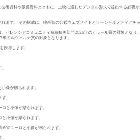
た技術資料や販促資料とともに、上映に適したデジタル形式で提出する必要が
成されます。 その構成は、映画祭の公式ウェブサイトとソーシャルメディアチ
は、バレンシアコミュニティ短編映画部門2026年のピラール賞の対象となり
27年のルツェルナ賞の対象となります。
を授与します。
す。
。
と小像が贈られます。
ます。
ユーロと小像が贈られます。
ロと小像が贈られます。
金600ユーロと小像が贈られます。
す。