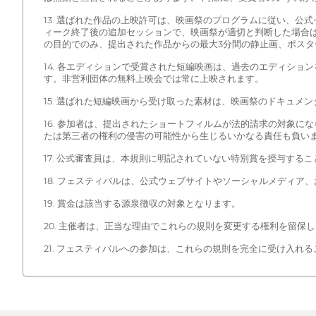
13. 選ばれた作品の上映許可は、映画祭のプログラムに従い、
ィーク終了後の追加セッションで、映画祭が適切と判断した場合
の目的でのみ、提出された作品からの最大3分間の静止画、ポス
14. 各エディションで受賞された短編映画は、過去のエディションを
す。非営利団体の無料上映会では常に上映されます。
15. 選ばれた短編映画から受け取った素材は、映画祭のドキュ
16. 参加者は、提出されたショートフィルムが法的請求の対象
たは第三者の権利の侵害の可能性から生じるいかなる責任も負い
17. 公式審査員は、本規則に明記されていない特別賞を授与す
18. フェスティバルは、公式ウェブサイトやソーシャルメディ
19. 賞金は該当する源泉徴収の対象となります。
20. 主催者は、正当な理由でこれらの規則を変更する権利を留
21. フェスティバルへの参加は、これらの規則を完全に受け入れ