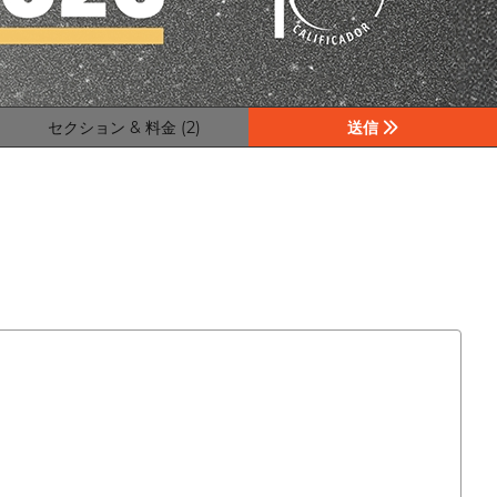
セクション & 料金 (2)
送信