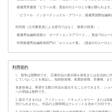
-最優秀男優賞「ピラール賞」賞金600ユーロと小像が贈られます
-「ピラール・インターナショナル・アワード」最優秀国際短編映
特別賞（公式審査員による授与ではなく、観客の投票）：
-最優秀短編映画賞の「オーディエンスアワード」。賞金750ユー
-年間最優秀短編映画部門の「ルツェルナ賞」（賞金600ユーロと
利用規約
1。 競争は国際的です。 応募作品の展示権を保有または合法的
していないことを保証し、知的財産権、産業財産権、肖像権、ま
各参加者は、希望する数の作品を提出することができます。 ショ
への登録は無料です。
2. 提出できるのは、フィクション、ドキュメンタリー、または
付けられません。 作品の上限時間はクレジットを含めて35分です
3. 2025年と2026年の間に制作された短編映画は、以前の映