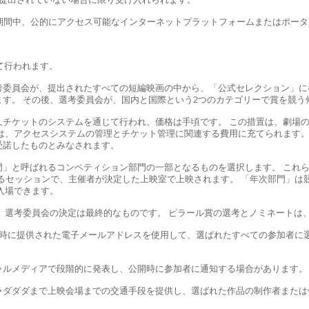
の期間中、公的にアクセス可能なインターネットプラットフォームまたはポー
。
じて行われます。
考委員会が、提出されたすべての短編映画の中から、「公式セレクション」に参加
ます。 その後、選考委員会が、国内と国際という2つのカテゴリーで賞を競う
チケットのシステムを通じて行われ、価格は手頃です。 この措置は、劇場の
は、アクセスシステムの管理とチケット管理に関連する費用に充てられます。
受諾したものとみなされます。
門」と呼ばれるコンペティション部門の一部となるものを選択します。 これ
れるセッションで、主催者が決定した上映室で上映されます。 「年次部門」
入場できます。
選考委員会の決定は最終的なものです。 ピラール賞の選考とノミネートは、20
時に提供された電子メールアドレスを使用して、選ばれたすべての参加者に選
ャルメディアで段階的に発表し、公開時に参加者に通知する場合があります。
ラダダダまで上映会場までの交通手段を提供し、選ばれた作品の制作者または