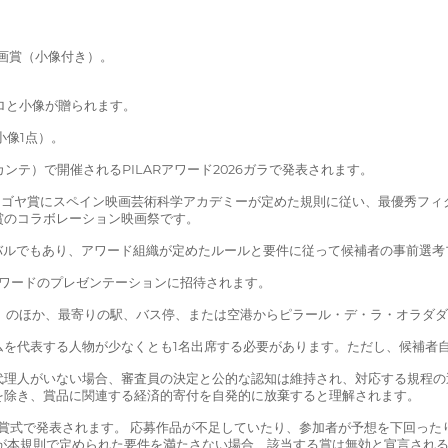
。
画賞（小像付き）。
ロと小像が贈られます。
小像1点）。
カンテ）で開催されるPILARアワード2026ガラで発表されます。
LAR は、ゴヤ賞にスペイン映画芸術科学アカデミーが定めた規則に従い、最優
賞のコラボレーション映画祭です。
フェスティバルでもあり、アワード組織が定めたルールと要件に従って候補者の事前
ARアワードのプレゼンテーションに招待されます。
土））のほか、最寄りの駅、バス停、または空港からピラール・デ・ラ・オラダ
ムを代表する人物が少なくとも1名出席する必要があります。ただし、候補者
代理人がいない場合、審査員の決定と公的な認知は維持され、対応する規程の
を除き、賞品に関連する経済的寄付を自発的に放棄すると理解されます。
賞授賞式で発表されます。 応募作品が不足していたり、参加者が予想を下回っ
が本規則で定められた要件を満たさない場合、該当する賞は無効と宣言され