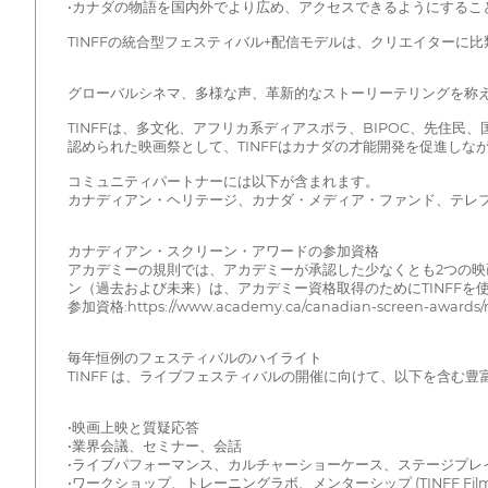
•カナダの物語を国内外でより広め、アクセスできるようにするこ
TINFFの統合型フェスティバル+配信モデルは、クリエイターに
グローバルシネマ、多様な声、革新的なストーリーテリングを称
TINFFは、多文化、アフリカ系ディアスポラ、BIPOC、先住
認められた映画祭として、TINFFはカナダの才能開発を促進し
コミュニティパートナーには以下が含まれます。
カナディアン・ヘリテージ、カナダ・メディア・ファンド、テレ
カナディアン・スクリーン・アワードの参加資格
アカデミーの規則では、アカデミーが承認した少なくとも2つの映
ン（過去および未来）は、アカデミー資格取得のためにTINFFを
参加資格:https://www.academy.ca/canadian-screen-awards/rule
毎年恒例のフェスティバルのハイライト
TINFF は、ライブフェスティバルの開催に向けて、以下を含む
•映画上映と質疑応答
•業界会議、セミナー、会話
•ライブパフォーマンス、カルチャーショーケース、ステージプレ
•ワークショップ、トレーニングラボ、メンターシップ (TINFF Film