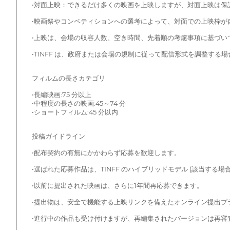
•対面上映：できるだけ多くの映画を上映しますが、対面上映は保
•映画祭やコンペティションへの選考によって、対面での上映枠が
•上映は、会場の収容人数、空き時間、先着順の考慮事項に基づい
•TINFF は、政府または会場の規制に従って配信形式を調整する
フィルムの長さカテゴリ
•長編映画:75 分以上
•中程度の長さの映画:45～74 分
•ショートフィルム:45 分以内
投稿ガイドライン
•配布契約の有無にかかわらず応募を歓迎します。
•選ばれた応募作品は、TINFF のハイブリッドモデル (該当する
•以前に提出された映画は、さらに1年間再応募できます。
•提出物は、安全で機能する上映リンクを備えたオンライン提出プ
•進行中の作品も受け付けますが、再編集されたバージョンは再審