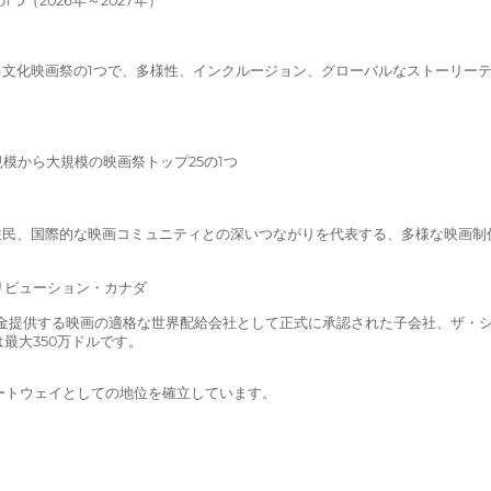
（2026年～2027年）
多文化映画祭の1つで、多様性、インクルージョン、グローバルなストーリーテリ
規模から大規模の映画祭トップ25の1つ
先住民、国際的な映画コミュニティとの深いつながりを代表する、多様な映画
リビューション・カナダ
Fが資金提供する映画の適格な世界配給会社として正式に承認された子会社、ザ
最大350万ドルです。
ゲートウェイとしての地位を確立しています。