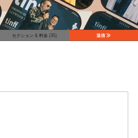
セクション & 料金 (35)
送信