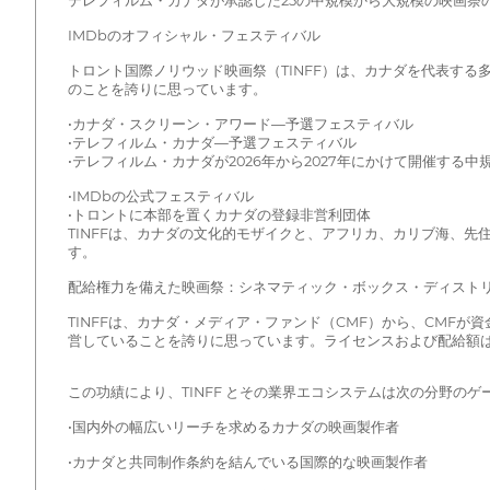
テレフィルム・カナダが承認した25の中規模から大規模の映画祭の1つ
IMDbのオフィシャル・フェスティバル
トロント国際ノリウッド映画祭（TINFF）は、カナダを代表する
のことを誇りに思っています。
•カナダ・スクリーン・アワード—予選フェスティバル
•テレフィルム・カナダ—予選フェスティバル
•テレフィルム・カナダが2026年から2027年にかけて開催する中
•IMDbの公式フェスティバル
•トロントに本部を置くカナダの登録非営利団体
TINFFは、カナダの文化的モザイクと、アフリカ、カリブ海、
す。
配給権力を備えた映画祭：シネマティック・ボックス・ディスト
TINFFは、カナダ・メディア・ファンド（CMF）から、CM
営していることを誇りに思っています。ライセンスおよび配給額は
この功績により、TINFF とその業界エコシステムは次の分野の
•国内外の幅広いリーチを求めるカナダの映画製作者
•カナダと共同制作条約を結んでいる国際的な映画製作者