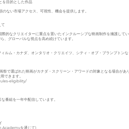
とを目的とした作品
比類のない市場アクセス、可視性、機会を提供します。
えて
民、国際的なクリエイターに重点を置いたインクルーシブな映画制作を擁護して
ながら、グローバルな視点を高め続けています。
フィルム・カナダ、オンタリオ・クリエイツ、シティ・オブ・ブランプトンな
画祭で選ばれた映画がカナダ・スクリーン・アワードの対象となる場合がありま
使用できます。
s-eligibility/
豊富な番組を一年中配信しています。
イ
 Academyを通じて)