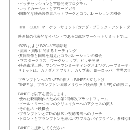
•ピッチセッションと市場開発プログラム
•レッドカーペットとアワードガラ
•国際的な映画製作者ネットワークとコラボレーションの機会
TINFF CBDF マーケットサミット (カナダ・ブラック・アンド
映画祭の代表的なイベントであるCBDFマーケットサミットでは
•B2B および B2C の市場活動
• 流通・買収に関するミーティング
•共同制作と国境を越えたコラボレーションの機会
• マスタークラス、ワークショップ、ピッチ開発
•映画市場上映、マンツーマンミーティングおよびグループミーテ
サミットは、カナダとアフリカ、カリブ海、ヨーロッパ、世界の
ブランプトンへのTINFFの拡大：BINFFの立ち上げ
TINFF は、ブランプトン国際ノリウッド映画祭 (BINFF)
BINFF は以下を提供します。
•優れた映画制作のための第2回年次プラットフォーム
•ピール・リージョンのクリエイターへのアクセスの拡大
•その他の上映機会
•ブランプトンとGTAの幅広い視聴者層へのリーチ
•トロントとブランプトンを結ぶパワフルなパイプライン。多様な
BINFF に提出してください: