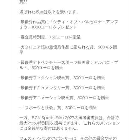
賞品
選ばれた映画は以下を競います。
•最優秀作品賞に「シティ・オブ・バルセロナ・アンフ
ォラ」1000ユーロをプレゼント
•審査員特別賞、750ユーロを贈呈
•カタロニア語の最優秀作品に贈られる賞、500 €を贈
呈
•最優秀アドベンチャースポーツ映画賞：アルバロ・ブ
ルト、500ユーロを贈呈
•最優秀フィクション映画賞、500ユーロを贈呈
•最優秀ドキュメンタリー賞、500ユーロを贈呈
•最優秀アニメーション映画賞、500ユーロを贈呈
•「スポーツと社会」賞、500ユーロを贈呈
一方、BCN Sports Film 2027の選考審査員は、合計で
最大2つの特別賞を授与できます。 これらのメンション
には金銭的な寄付はありません。
フェスティバルのスポンサーは、その他の賞金やその