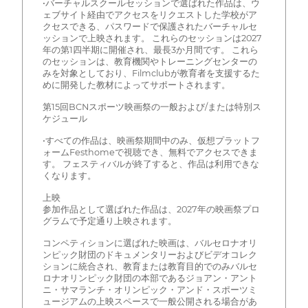
•バーチャルスクールセッションで選ばれた作品は、ウ
ェブサイト経由でアクセスをリクエストした学校がア
クセスできる、パスワードで保護されたバーチャルセ
ッションで上映されます。 これらのセッションは2027
年の第1四半期に開催され、最長3か月間です。 これら
のセッションは、教育機関やトレーニングセンターの
みを対象としており、Filmclubが教育者を支援するた
めに開発した教材によってサポートされます。
第15回BCNスポーツ映画祭の一般および/または特別ス
ケジュール
•すべての作品は、映画祭期間中のみ、仮想プラットフ
ォームFesthomeで視聴でき、無料でアクセスできま
す。 フェスティバルが終了すると、作品は利用できな
くなります。
上映
参加作品として選ばれた作品は、2027年の映画祭プロ
グラムで予定通り上映されます。
コンペティションに選ばれた映画は、バルセロナオリ
ンピック財団のドキュメンタリーおよびビデオコレク
ションに統合され、教育または教育目的でのみバルセ
ロナオリンピック財団の本部であるジョアン・アント
ニ・サマランチ・オリンピック・アンド・スポーツミ
ュージアムの上映スペースで一般公開される場合があ