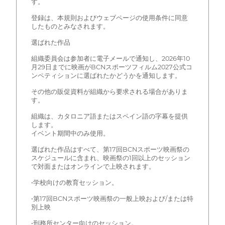
す。
登録は、本規則およびウェブページの使用条件に同意
したものとみなされます。
選ばれた作品
組織委員会は参加者に電子メールで通知し、2026年10
月29日までに映画がBCNスポーツフィルム2027公式コ
ンペティションに選ばれたかどうかを通知します。
その他の販促資料が組織から要求される場合がありま
す。
組織は、カタロニア語またはスペイン語の字幕を提供
します。
イベント期間中のみ使用。
選ばれた作品はすべて、第17回BCNスポーツ映画祭の
スケジュールに含まれ、映画祭の1回以上のセッション
で対面またはオンラインで上映されます。
•学校向けの教育セッション。
•第17回BCNスポーツ映画祭の一般上映および/または特
別上映
•刑務所センター向けのセッション。