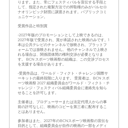
ります。また、常にフェスティバルを宣伝する手段と
して、指定された複製方法での搾取権のみがバルセロ
ナオリンピック財団に譲渡されます。パブリックコミ
ュニケーション。
受賞作品と特別賞
•2027年版のプロモーションとして上映できるのは、
2027年版で受賞され、賞が承認された映画のみです。1
本は公共テレビのチャンネルで放映され、プラットフ
ォームでは放映されません。 他のチャンネルで上映さ
れる場合は、関係団体間の権利交渉が必要となりま
す。 BCN スポーツ映画祭の組織は、この交渉プロセス
を支援する場合があります。
•受賞作品は、ワールド・フィクト・チャレンジ国際サ
ーキットの最終段階に入ります。 受賞者は、BCN スポ
ーツ映画祭 2027 組織委員会がワールド・フィクト・チ
ャレンジ・フェスティバル組織委員会に連絡先を知ら
せることを許可します。
主催者は、プロデューサーまたは法定代理人からの事
前の許可なしに、映画のコピーを第三者に配布するこ
とはありません。
参加者はまた、2027年のBCNスポーツ映画祭の宣伝を
目的として、組織委員会が自作の映画の一部をメディ