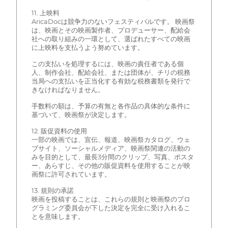
11. 上映料
AricaDocは競争力のないフェスティバルです。 映画祭
は、映画とその映画製作者、プロデューサー、配給会
社への取り組みの一環として、選ばれたすべての映画
に上映料を支払うよう努めています。
この支払いを処理するには、映画の責任者である個
人、制作会社、配給会社、または団体が、チリの税務
当局への支払いを正当化する有効な税務書類を発行で
きなければなりません。
手数料の額は、予算の有無と各作品の具体的な条件に
基づいて、映画祭が決定します。
12. 販促資料の使用
一部の映画では、宣伝、報道、映画祭カタログ、ウェ
ブサイト、ソーシャルメディア、映画祭関連の活動の
みを目的として、最長3分間のクリップ、写真、ポスタ
ー、あらすじ、その他の販促資料を使用することが映
画祭に許可されています。
13. 規則の承諾
映画を投稿することは、これらの規則と映画祭のプロ
グラミング委員会が下した決定を完全に受け入れるこ
とを意味します。