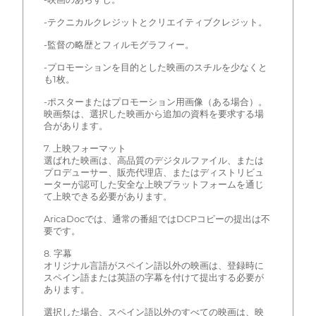
-テクニカルクレジットとクリエイティブクレジット。
-監督の略歴とフィルモグラフィー。
-プロモーションを目的とした映画のスチルを少なくと
も1枚。
-ポスターまたはプロモーション用画像（ある場合）。
映画祭は、選択した映画から追加の資料を要求する場
合があります。
7. 上映フォーマット
選ばれた映画は、高品質のデジタルファイル、または
プロデューサー、販売代理店、またはディストリビュ
ーターが認可した安全な上映プラットフォームを通じ
て上映できる必要があります。
AricaDocでは、通常の番組ではDCPコピーの提出は不
要です。
8. 字幕
オリジナル言語がスペイン語以外の映画は、登録時に
スペイン語または英語の字幕を付けて提出する必要が
あります。
選択した場合、スペイン語以外のすべての映画は、映