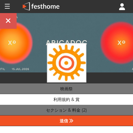
映画祭
利用規約 & 賞
セクション & 料金 (2)
送信