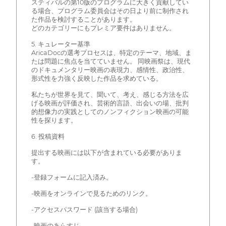
スティバルの第10版のプログラムに大きく貢献してい
る場合、プログラム委員会はその日より前に制作され
た作品を検討することがあります。
どのカテゴリーにもプレミア要件はありません。
5. キュレーター基準
AricaDocの選考プロセスは、特定のテーマ、地域、ま
たは問題に焦点を当てていません。 同映画祭は、現代
のドキュメンタリー映画の表現力、感情性、政治性、
形式性を力強く反映した作品を求めている。
私たちが世界を見て、聞いて、考え、感じる方法を広
げる映画が評価され、芸術的言語、出会いの場、批判
的想像力の実践としてのノンフィクション映画の可能
性を探ります。
6. 投稿資料
提出する映画には以下が含まれている必要がありま
す。
-登録フォームに記入済み。
-映画をオンラインで見るためのリンク。
-アクセスパスワード (該当する場合)
-映画のあらすじ。