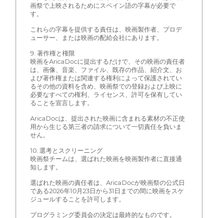
画祭で上映されるためにスペイン語の字幕が必要で
す。
これらの字幕を提供する責任は、映画製作者、プロデ
ューサー、または映画の配給会社にあります。
9. 著作権と権限
映画をAricaDocに提出するだけで、その映画の責任者
は、画像、音楽、ファイル、既存の作品、紹介文、お
よび著作権または関連する権利によって保護されてい
るその他の資料を含め、映画祭での登録および上映に
必要なすべての権利、ライセンス、許可を保有してい
ることを宣言します。
AricaDocは、提出された映画に含まれる素材の不正使
用から生じる第三者の請求について一切責任を負いま
せん。
10. 選考とスクリーニング
映画祭チームは、選ばれた映画を映画製作者に直接通
知します。
選ばれた映画の責任者は、AricaDocが映画祭の公式日
である2026年10月23日から31日までの間に映画をスケ
ジュールすることを許可します。
プログラミング委員会の決定は最終的なものです。