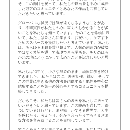
そ、この節目を祝って、私たちの映画祭を中心に成長
した観客のコミュニティとあなたの作品を共有してい
ただきたいと思っています。
グローバルな状況では気が遠くなるようなことがあ
り、不確実性が私たちの心に重くのしかかることが多
いことを私たちは知っています。 そのことを念頭に置
いて、私たちは皆さんに集まり、お祝いし、ケアする
ためのスペースを提供したいと考えています。 私たち
は、あらゆる困難を乗り越えて、人類の創造力が破壊
ではなく希望を通して表現できる場所を、チリのはる
か北の地にどうにかして広めたことを記念したいと思
います。
私たちは10年間、小さな群衆のまま、頑固に歩き続け
てきました。 私たちは共に、映画制作、対話、そして
この世界に生きる他の方法を想像する可能性を中心に
結集することを第一の関心事とするコミュニティを構
築してきました。
だからこそ、私たちは皆さんの映画を私たちに送って
いただきたいと思っています。この映画を通して、傷
ついているけれども、まだ癒しができる世界で、人生
を感じたり、考えたり、分かち合ったりするさまざま
な方法を育み続けることを目指しています。
皆さんを喜んでお迎えできることを楽しみにしていま