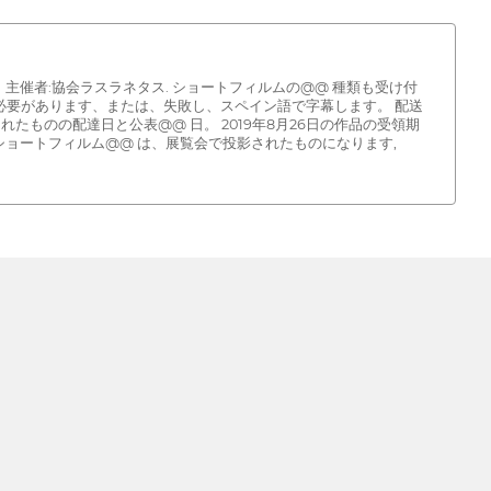
）。 主催者:協会ラスラネタス. ショートフィルムの@@ 種類も受け付
る必要があります、または、失敗し、スペイン語で字幕します。 配送
れたものの配達日と公表@@ 日。 2019年8月26日の作品の受領期
ショートフィルム@@ は、展覧会で投影されたものになります,