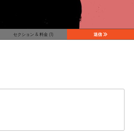
セクション & 料金 (1)
送信