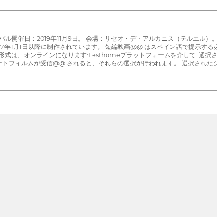
ェスティバル開催日：2019年11月9日。 会場：リセオ・デ・アルカニス（テルエル
17年1月1日以降に制作されています。 短編映画@@ はスペイン語で提示す
は、オンラインになります:Festhomeプラットフォームを介して. 選択さ
ョートフィルムが受信@@ されると、それらの選択が行われます。 選択された