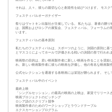
それは、人々、彼らの親切な心と創造性を結びつけます。 モスクワ
フェスティバルオーガナイザー
祭りはヴャトキン出版社が主催している。 私たちは、著者の贈り
は、国際およびロシアの展覧会、フェスティバル、フォーラムの
います。
フェスティバルの基本原則
私たちのフェスティバルは、スポーツのように、決闘の原則に基づ
とマスコミによってホールで評価される戦いの決闘の形で行われ
映画祭の目的は、若い映画製作者に新しい映画を作ることを奨励
れ、新しい映画製作者に彼らの映画を評価し、他の有名な映画製
公式セレクションを通過する各映画には栄冠が贈られます。 そし
フェスティバル中のイベント
最終上映
「シングルセッション」の最高の映画の上映は、家賃でリリース
映画プロジェクトのピッチング
ロシア語のスクリプト競争
映画製作者のためのワークショップとラウンドテーブル
エクスカーションプログラム