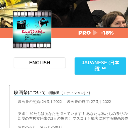
PRO
-18%
ENGLISH
JAPANESE (日本
語)
ML
映画祭について
(開催数（エディション）: )
映画祭の開始: 24 3月 2022 映画祭の終了: 27 3月 2022
友達！ 私たちはあなたを待っています！ あなたは私たちの祭り
部屋の右独立陪審の3人の投票！ マスコミと観客に対する映画製
政治のうち、私たちの祭り