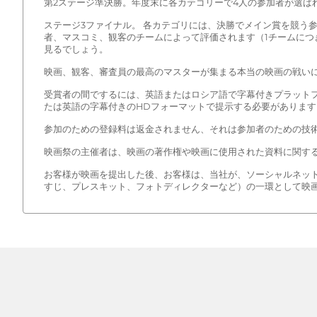
第2ステージ準決勝。年度末に各カテゴリーで4人の参加者が選ば
ステージ3ファイナル。 各カテゴリには、決勝でメイン賞を競う
者、マスコミ、観客のチームによって評価されます（1チームにつ
見るでしょう。
映画、観客、審査員の最高のマスターが集まる本当の映画の戦い
受賞者の間でするには、英語またはロシア語で字幕付きプラットフォ
たは英語の字幕付きのHDフォーマットで提示する必要があります
参加のための登録料は返金されません、それは参加者のための技
映画祭の主催者は、映画の著作権や映画に使用された資料に関する
お客様が映画を提出した後、お客様は、当社が、ソーシャルネッ
すじ、プレスキット、フォトディレクターなど）の一環として映