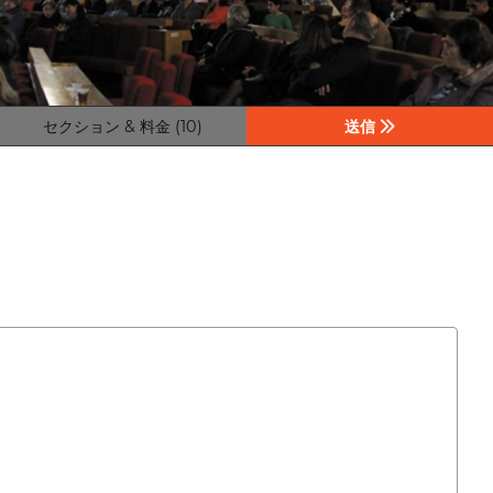
セクション & 料金 (10)
送信