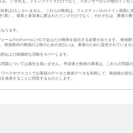
れる。 いずれも、メインプライズだけでなく、スポンサーからの他のインセ
参加者は2人しかいません。 これらの映画は、フェスティバルのメイン画面
き1票）。 観客と参加者に囲まれたリングだけでなく、それぞれは、勝者の番
になります。
ームFesthomeにHDであなたの映画を提出する必要があります。 映
。 映画祭内の映画の上映のための支払いは、著者のために提供されていません
術的および組織的な活動をカバーします。
問題については責任を負いません。 申請者と映画の著者は、これらの問題
トワークやマスコミでお客様のデータと映画データを利用して、映画祭の宣伝
画を発表することに同意するものとします。