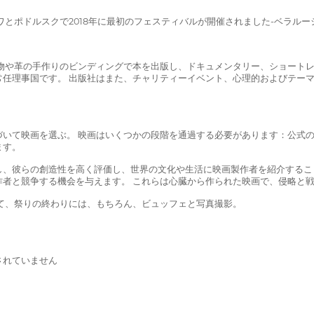
とポドルスクで2018年に最初のフェスティバルが開催されました-ベラルーシ
物や革の手作りのビンディングで本を出版し、ドキュメンタリー、ショートレ
常任理事国です。 出版社はまた、チャリティーイベント、心理的およびテー
いて映画を選ぶ。 映画はいくつかの段階を通過する必要があります：公式の
ます。
し、彼らの創造性を高く評価し、世界の文化や生活に映画製作者を紹介するこ
作者と競争する機会を与えます。 これらは心臓から作られた映画で、侵略と
て、祭りの終わりには、もちろん、ビュッフェと写真撮影。
されていません