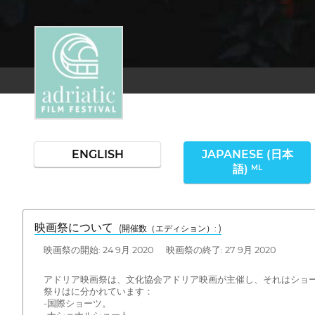
ENGLISH
JAPANESE (日本
語)
ML
映画祭について
(開催数（エディション）: )
映画祭の開始: 24 9月 2020 映画祭の終了: 27 9月 2020
アドリア映画祭は、文化協会アドリア映画が主催し、それはショ
祭りはに分かれています：
-国際ショーツ。