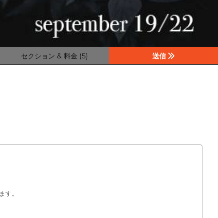
セクション & 料金 (5)
送信
ます。