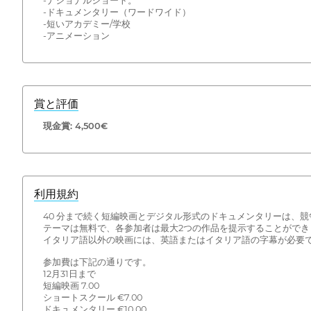
-ナショナルショート。
-ドキュメンタリー（ワードワイド）
-短いアカデミー/学校
-アニメーション
賞と評価
現金賞: 4,500€
利用規約
40 分まで続く短編映画とデジタル形式のドキュメンタリーは、競
テーマは無料で、各参加者は最大2つの作品を提示することができ
イタリア語以外の映画には、英語またはイタリア語の字幕が必要
参加費は下記の通りです。
12月31日まで
短編映画 7.00
ショートスクール €7.00
ドキュメンタリー €10.00