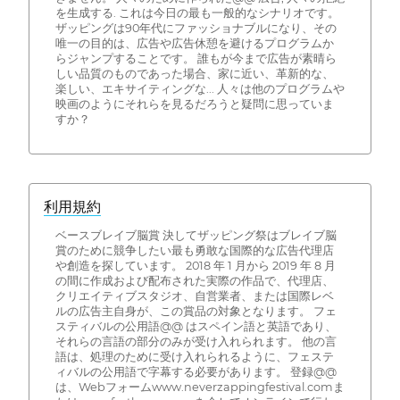
を生成する. これは今日の最も一般的なシナリオです。
ザッピングは90年代にファッショナブルになり、その
唯一の目的は、広告や広告休憩を避けるプログラムか
らジャンプすることです。 誰もが今まで広告が素晴ら
しい品質のものであった場合、家に近い、革新的な、
楽しい、エキサイティングな... 人々は他のプログラムや
映画のようにそれらを見るだろうと疑問に思っていま
すか？
利用規約
ベースブレイブ脳賞 決してザッピング祭はブレイブ脳
賞のために競争したい最も勇敢な国際的な広告代理店
や創造を探しています。 2018 年 1 月から 2019 年 8 月
の間に作成および配布された実際の作品で、代理店、
クリエイティブスタジオ、自営業者、または国際レベ
ルの広告主自身が、この賞品の対象となります。 フェ
スティバルの公用語@@ はスペイン語と英語であり、
それらの言語の部分のみが受け入れられます。 他の言
語は、処理のために受け入れられるように、フェステ
ィバルの公用語で字幕する必要があります。 登録@@
は、Webフォームwww.neverzappingfestival.comま