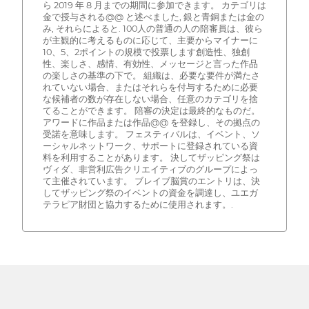
ら 2019 年 8 月までの期間に参加できます。 カテゴリは
金で授与される@@ と述べました, 銀と青銅または金の
み, それらによると. 100人の普通の人の陪審員は、彼ら
が主観的に考えるものに応じて、主要からマイナーに
10、5、2ポイントの規模で投票します創造性、独創
性、楽しさ、感情、有効性、メッセージと言った作品
の楽しさの基準の下で。 組織は、必要な要件が満たさ
れていない場合、またはそれらを付与するために必要
な候補者の数が存在しない場合、任意のカテゴリを捨
てることができます。 陪審の決定は最終的なものだ。
アワードに作品または作品@@ を登録し、その拠点の
受諾を意味します。 フェスティバルは、イベント、ソ
ーシャルネットワーク、サポートに登録されている資
料を利用することがあります。 決してザッピング祭は
ヴィダ、非営利広告クリエイティブのグループによっ
て主催されています。 ブレイブ脳賞のエントリは、決
してザッピング祭のイベントの資金を調達し、ユエガ
テラピア財団と協力するために使用されます。.