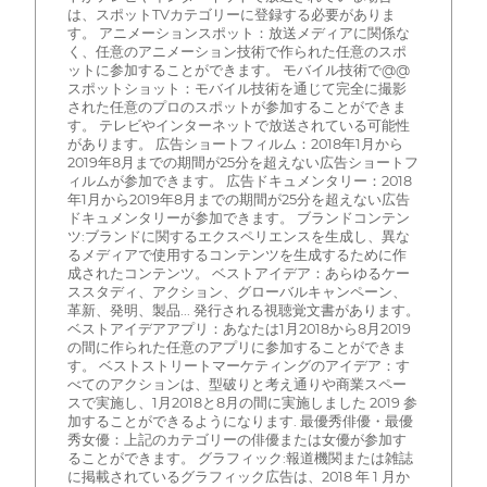
は、スポットTVカテゴリーに登録する必要がありま
す。 アニメーションスポット：放送メディアに関係な
く、任意のアニメーション技術で作られた任意のスポ
ットに参加することができます。 モバイル技術で@@
スポットショット：モバイル技術を通じて完全に撮影
された任意のプロのスポットが参加することができま
す。 テレビやインターネットで放送されている可能性
があります。 広告ショートフィルム：2018年1月から
2019年8月までの期間が25分を超えない広告ショートフ
ィルムが参加できます。 広告ドキュメンタリー：2018
年1月から2019年8月までの期間が25分を超えない広告
ドキュメンタリーが参加できます。 ブランドコンテン
ツ:ブランドに関するエクスペリエンスを生成し、異な
るメディアで使用するコンテンツを生成するために作
成されたコンテンツ。 ベストアイデア：あらゆるケー
ススタディ、アクション、グローバルキャンペーン、
革新、発明、製品... 発行される視聴覚文書があります。
ベストアイデアアプリ：あなたは1月2018から8月2019
の間に作られた任意のアプリに参加することができま
す。 ベストストリートマーケティングのアイデア：す
べてのアクションは、型破りと考え通りや商業スペー
スで実施し、1月2018と8月の間に実施しました 2019 参
加することができるようになります. 最優秀俳優・最優
秀女優：上記のカテゴリーの俳優または女優が参加す
ることができます。 グラフィック:報道機関または雑誌
に掲載されているグラフィック広告は、2018 年 1 月か