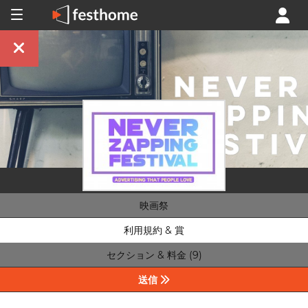
映画祭
利用規約 & 賞
セクション & 料金 (9)
送信