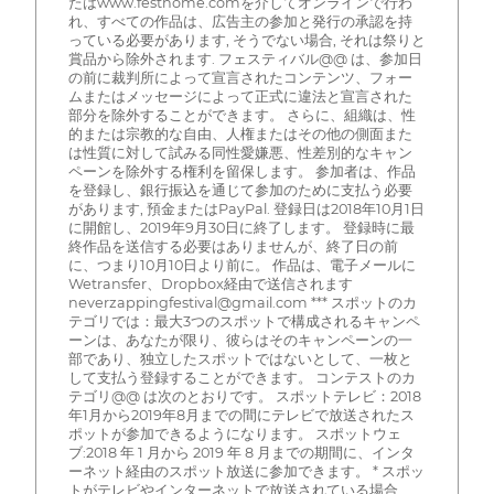
たはwww.festhome.comを介してオンラインで行わ
れ、すべての作品は、広告主の参加と発行の承認を持
っている必要があります, そうでない場合, それは祭りと
賞品から除外されます. フェスティバル@@ は、参加日
の前に裁判所によって宣言されたコンテンツ、フォー
ムまたはメッセージによって正式に違法と宣言された
部分を除外することができます。 さらに、組織は、性
的または宗教的な自由、人権またはその他の側面また
は性質に対して試みる同性愛嫌悪、性差別的なキャン
ペーンを除外する権利を留保します。 参加者は、作品
を登録し、銀行振込を通じて参加のために支払う必要
があります, 預金またはPayPal. 登録日は2018年10月1日
に開館し、2019年9月30日に終了します。 登録時に最
終作品を送信する必要はありませんが、終了日の前
に、つまり10月10日より前に。 作品は、電子メールに
Wetransfer、Dropbox経由で送信されます
neverzappingfestival@gmail.com *** スポットのカ
テゴリでは：最大3つのスポットで構成されるキャンペ
ーンは、あなたが限り、彼らはそのキャンペーンの一
部であり、独立したスポットではないとして、一枚と
して支払う登録することができます。 コンテストのカ
テゴリ@@ は次のとおりです。 スポットテレビ：2018
年1月から2019年8月までの間にテレビで放送されたス
ポットが参加できるようになります。 スポットウェ
ブ:2018 年 1 月から 2019 年 8 月までの期間に、インタ
ーネット経由のスポット放送に参加できます。 * スポッ
トがテレビやインターネットで放送されている場合