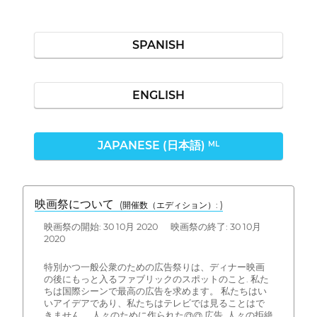
SPANISH
ENGLISH
JAPANESE (日本語)
ML
映画祭について
(開催数（エディション）: )
映画祭の開始: 30 10月 2020 映画祭の終了: 30 10月
2020
特別かつ一般公衆のための広告祭りは、ディナー映画
の後にもっと入るファブリックのスポットのこと. 私た
ちは国際シーンで最高の広告を求めます。 私たちはい
いアイデアであり、私たちはテレビでは見ることはで
きません。 人々のために作られた@@ 広告, 人々の拒絶