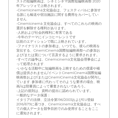
ストの短編映画は、シネミシネマ国際短編映画祭 2020
年アレッツォで上映されます。
-Cinemìcinemà文化協会は、フェスティバルに参加す
る誰にも輸送や宿泊施設に関する費用をカバーしてい
ません.
-Cinemìcinemà 文化協会は、すべてのこれらの映画の
選択を解除する権利があります。
-人的および社会的権利に有害である
-今年のテーマにインコヒーレントです
以前のエディションで既に上映されています。
-ファイナリストの参加者は、いつでも、彼らの映画を
宣伝する、CinemìCinemà国際短編映画祭への参加お
よび/または賞について言及するように要求されます。
-すべての論争は、Cinemicinemà文化協会理事会によ
って処理されます.
-いかなる活動中に短編映画を上映するための償還や補
償は提供されません/イベントCinemìCinemà国際短編
映画祭および/またはCinemìCinemà文化協会が関与し
ています. 参加者に代わってそのような要求の場合、映
画/sは陪審員によって審査されないであろう。
-上記の規則は、資料の提出に認められています。
一般的なデータ保護：
イタリアの法律、立法令第196/2003およびEU登録
2016/679に基づき、Cinemìcinemà文化協会は、すべ
ての個人データを競争目的でのみ使用することをここ
に通知されます。