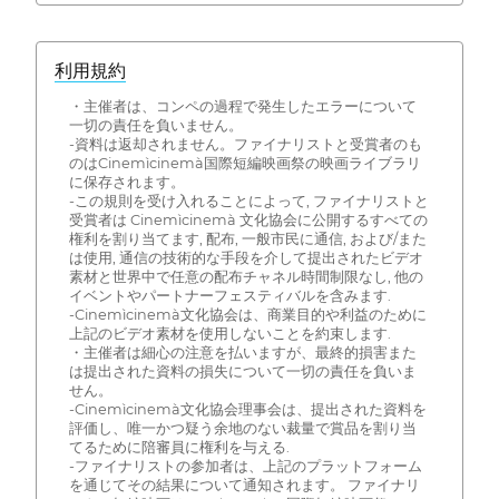
利用規約
・主催者は、コンペの過程で発生したエラーについて
一切の責任を負いません。
-資料は返却されません。ファイナリストと受賞者のも
のはCinemìcinemà国際短編映画祭の映画ライブラリ
に保存されます。
-この規則を受け入れることによって, ファイナリストと
受賞者は Cinemìcinemà 文化協会に公開するすべての
権利を割り当てます, 配布, 一般市民に通信, および/また
は使用, 通信の技術的な手段を介して提出されたビデオ
素材と世界中で任意の配布チャネル時間制限なし, 他の
イベントやパートナーフェスティバルを含みます.
-Cinemìcinemà文化協会は、商業目的や利益のために
上記のビデオ素材を使用しないことを約束します.
・主催者は細心の注意を払いますが、最終的損害また
は提出された資料の損失について一切の責任を負いま
せん。
-Cinemìcinemà文化協会理事会は、提出された資料を
評価し、唯一かつ疑う余地のない裁量で賞品を割り当
てるために陪審員に権利を与える.
-ファイナリストの参加者は、上記のプラットフォーム
を通じてその結果について通知されます。 ファイナリ