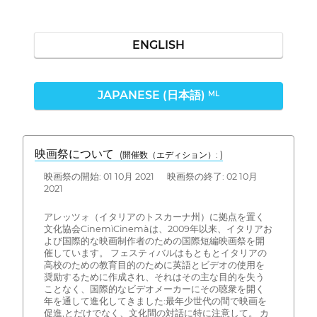
ENGLISH
JAPANESE (日本語)
ML
映画祭について
(開催数（エディション）: )
映画祭の開始: 01 10月 2021 映画祭の終了: 02 10月
2021
アレッツォ（イタリアのトスカーナ州）に拠点を置く
文化協会CinemìCinemàは、2009年以来、イタリアお
よび国際的な映画制作者のための国際短編映画祭を開
催しています。 フェスティバルはもともとイタリアの
高校のための教育目的のために英語とビデオの使用を
奨励するために作成され、それはその主な目的を失う
ことなく、国際的なビデオメーカーにその聴衆を開く
年を通して進化してきました:最年少世代の間で映画を
促進,とだけでなく、文化間の対話に特に注意して。 カ