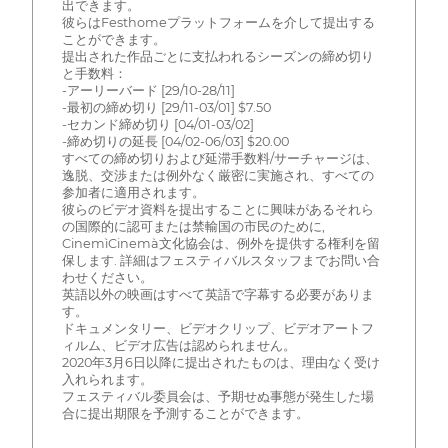
出できます。
彼らはFesthomeプラットフォームを介して提出する
ことができます。
提出された作品ごとに支払われるシーズンの締め切り
と手数料：
-アーリーバード [29/10-28/11]
-最初の締め切り [29/11-03/01] $7.50
-セカンド締め切り [04/01-03/02]
-締め切りの延長 [04/02-06/03] $20.00
すべての締め切りおよび延滞手数料/サーチャージは、
逸脱、交渉または例外なく厳密に実施され、すべての
参加者に適用されます。
彼らのビデオ資料を提出することに興味があるそれら
の国際的に認可または禁輸国の市民のために,
CinemìCinemà文化協会は、例外を提供する権利を留
保します. 詳細はフェスティバルスタッフまでお問い合
わせください。
英語以外の映画はすべて英語で字幕する必要がありま
す。
ドキュメンタリー、ビデオクリップ、ビデオアートフ
ィルム、ビデオ広告は認められません。
2020年3月6日以降に提出されたものは、理由なく受け
入れられます。
フェスティバル委員会は、予期せぬ事態が発生した場
合に提出期限を予測することができます。