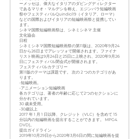
ーメッセは、偉大なイタリアのダビングディレクター
であるマリオ・マルデシを称え、エジンバラ短編映画
祭やフェスティバルQuindici19（イタリア、ローマ）
などの国際およびイタリアの短編映画祭と提携してい
ます。
シネマ国際短編映画祭は、シネミシネマ 主催
文化協会.
日程
シネミシネマ国際短編映画祭の第11版は、2020年9月24
日から26日までアレッツォで開催されます。ファイナ
リスト映画は9月24日と25日に上映され、2020年9月26
日にフェスティバル閉会式が開催されます。
フェスティバルカテゴリー
第11版のテーマは課題です。 次の 2 つのカテゴリがあ
ります。
-短編映画。
-アニメーション短編映画
各カテゴリは、著者の年齢に応じて2つのセクションに
分かれています。
30 歳未受用。
-30歳以上
2017 年 1 月 1 日以降、クレジット（VLC）を含めて 15
分以内の短編映画を提出することができます。 MPG4.
DVD)。
提出ガイドライン
2019年10月29日から2020年3月6日の間に短編映画を提