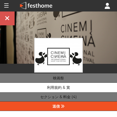
映画祭
利用規約 & 賞
セクション & 料金 (4)
送信